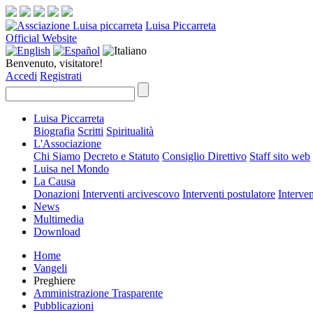
Luisa Piccarreta
Official Website
Benvenuto, visitatore!
Accedi
Registrati
Luisa Piccarreta
Biografia
Scritti
Spiritualità
L'Associazione
Chi Siamo
Decreto e Statuto
Consiglio Direttivo
Staff sito web
Luisa nel Mondo
La Causa
Donazioni
Interventi arcivescovo
Interventi postulatore
Interven
News
Multimedia
Download
Home
Vangeli
Preghiere
Amministrazione Trasparente
Pubblicazioni