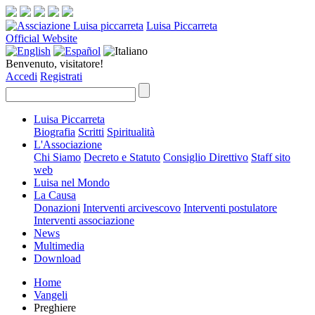
Luisa Piccarreta
Official Website
Benvenuto, visitatore!
Accedi
Registrati
Luisa Piccarreta
Biografia
Scritti
Spiritualità
L'Associazione
Chi Siamo
Decreto e Statuto
Consiglio Direttivo
Staff sito
web
Luisa nel Mondo
La Causa
Donazioni
Interventi arcivescovo
Interventi postulatore
Interventi associazione
News
Multimedia
Download
Home
Vangeli
Preghiere