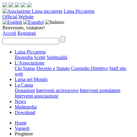
Luisa Piccarreta
Official Website
Benvenuto, visitatore!
Accedi
Registrati
Luisa Piccarreta
Biografia
Scritti
Spiritualità
L'Associazione
Chi Siamo
Decreto e Statuto
Consiglio Direttivo
Staff sito
web
Luisa nel Mondo
La Causa
Donazioni
Interventi arcivescovo
Interventi postulatore
Interventi associazione
News
Multimedia
Download
Home
Vangeli
Preghiere