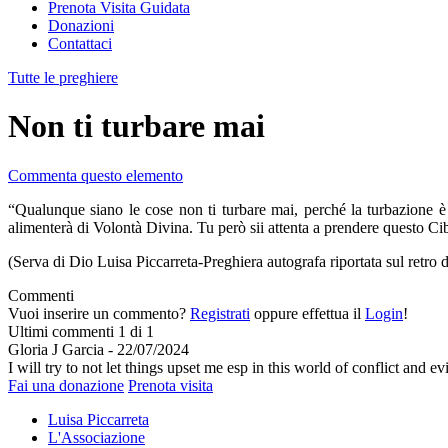
Prenota Visita Guidata
Donazioni
Contattaci
Tutte le preghiere
Non ti turbare mai
Commenta questo elemento
“Qualunque siano le cose non ti turbare mai, perché la turbazione è i
alimenterà di Volontà Divina. Tu però sii attenta a prendere questo Cib
(Serva di Dio Luisa Piccarreta-Preghiera autografa riportata sul retro 
Commenti
Vuoi inserire un commento?
Registrati
oppure effettua il
Login
!
Ultimi commenti
1 di 1
Gloria J Garcia
-
22/07/2024
I will try to not let things upset me esp in this world of conflict and evi
Fai una donazione
Prenota visita
Luisa Piccarreta
L'Associazione