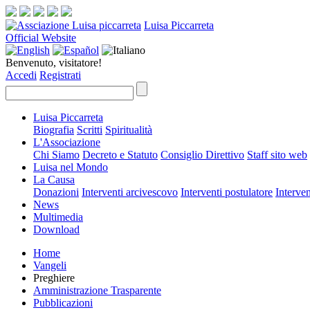
Luisa Piccarreta
Official Website
Benvenuto, visitatore!
Accedi
Registrati
Luisa Piccarreta
Biografia
Scritti
Spiritualità
L'Associazione
Chi Siamo
Decreto e Statuto
Consiglio Direttivo
Staff sito web
Luisa nel Mondo
La Causa
Donazioni
Interventi arcivescovo
Interventi postulatore
Interven
News
Multimedia
Download
Home
Vangeli
Preghiere
Amministrazione Trasparente
Pubblicazioni