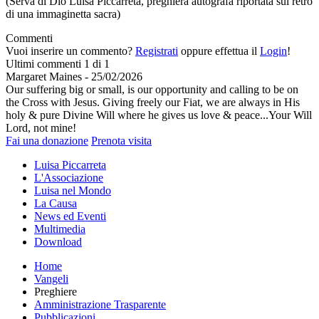
(Serva di Dio Luisa Piccarreta, preghiera autografa riportata sul retro
di una immaginetta sacra)
Commenti
Vuoi inserire un commento?
Registrati
oppure effettua il
Login
!
Ultimi commenti
1 di 1
Margaret Maines
-
25/02/2026
Our suffering big or small, is our opportunity and calling to be on
the Cross with Jesus. Giving freely our Fiat, we are always in His
holy & pure Divine Will where he gives us love & peace...Your Will
Lord, not mine!
Fai una donazione
Prenota visita
Luisa Piccarreta
L'Associazione
Luisa nel Mondo
La Causa
News ed Eventi
Multimedia
Download
Home
Vangeli
Preghiere
Amministrazione Trasparente
Pubblicazioni