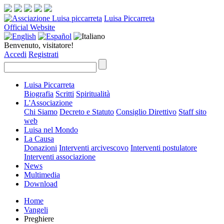
Luisa Piccarreta
Official Website
Benvenuto, visitatore!
Accedi
Registrati
Luisa Piccarreta
Biografia
Scritti
Spiritualità
L'Associazione
Chi Siamo
Decreto e Statuto
Consiglio Direttivo
Staff sito
web
Luisa nel Mondo
La Causa
Donazioni
Interventi arcivescovo
Interventi postulatore
Interventi associazione
News
Multimedia
Download
Home
Vangeli
Preghiere