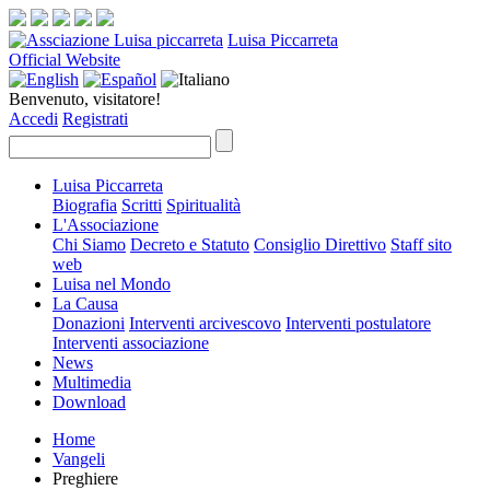
Luisa Piccarreta
Official Website
Benvenuto, visitatore!
Accedi
Registrati
Luisa Piccarreta
Biografia
Scritti
Spiritualità
L'Associazione
Chi Siamo
Decreto e Statuto
Consiglio Direttivo
Staff sito
web
Luisa nel Mondo
La Causa
Donazioni
Interventi arcivescovo
Interventi postulatore
Interventi associazione
News
Multimedia
Download
Home
Vangeli
Preghiere