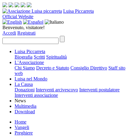
Luisa Piccarreta
Official Website
Benvenuto, visitatore!
Accedi
Registrati
Luisa Piccarreta
Biografia
Scritti
Spiritualità
L'Associazione
Chi Siamo
Decreto e Statuto
Consiglio Direttivo
Staff sito
web
Luisa nel Mondo
La Causa
Donazioni
Interventi arcivescovo
Interventi postulatore
Interventi associazione
News
Multimedia
Download
Home
Vangeli
Preghiere