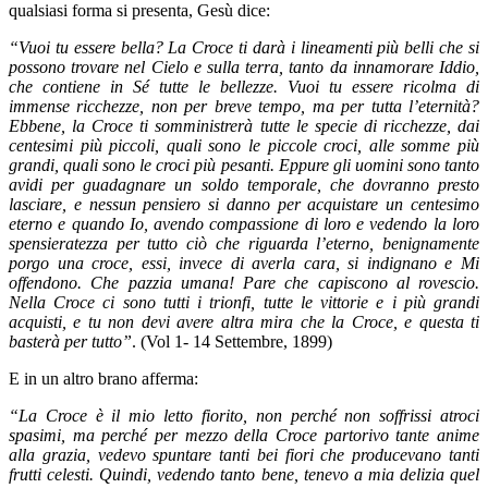
qualsiasi forma si presenta, Gesù dice:
“Vuoi tu essere bella? La Croce ti darà i lineamenti più belli che si
possono trovare nel Cielo e sulla terra, tanto da innamorare Iddio,
che contiene in Sé tutte le bellezze. Vuoi tu essere ricolma di
immense ricchezze, non per breve tempo, ma per tutta l’eternità?
Ebbene, la Croce ti somministrerà tutte le specie di ricchezze, dai
centesimi più piccoli, quali sono le piccole croci, alle somme più
grandi, quali sono le croci più pesanti. Eppure gli uomini sono tanto
avidi per guadagnare un soldo temporale, che dovranno presto
lasciare, e nessun pensiero si danno per acquistare un centesimo
eterno e quando Io, avendo compassione di loro e vedendo la loro
spensieratezza per tutto ciò che riguarda l’eterno, benignamente
porgo una croce, essi, invece di averla cara, si indignano e Mi
offendono. Che pazzia umana! Pare che capiscono al rovescio.
Nella Croce ci sono tutti i trionfi, tutte le vittorie e i più grandi
acquisti, e tu non devi avere altra mira che la Croce, e questa ti
basterà per tutto”
. (Vol 1- 14 Settembre, 1899)
E in un altro brano afferma:
“La Croce è il mio letto fiorito, non perché non soffrissi atroci
spasimi, ma perché per mezzo della Croce partorivo tante anime
alla grazia, vedevo spuntare tanti bei fiori che producevano tanti
frutti celesti. Quindi, vedendo tanto bene, tenevo a mia delizia quel