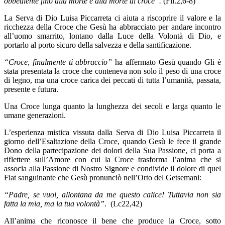
obbediente fino alla morte e alla morte di croce”.
(Fil.2,6-8)
La Serva di Dio Luisa Piccarreta ci aiuta a riscoprire il valore e la
ricchezza della Croce che Gesù ha abbracciato per andare incontro
all’uomo smarrito, lontano dalla Luce della Volontà di Dio, e
portarlo al porto sicuro della salvezza e della santificazione.
“Croce, finalmente ti abbraccio”
ha affermato Gesù quando Gli è
stata presentata la croce che conteneva non solo il peso di una croce
di legno, ma una croce carica dei peccati di tutta l’umanità, passata,
presente e futura.
Una Croce lunga quanto la lunghezza dei secoli e larga quanto le
umane generazioni.
L’esperienza mistica vissuta dalla Serva di Dio Luisa Piccarreta il
giorno dell’Esaltazione della Croce, quando Gesù le fece il grande
Dono della partecipazione dei dolori della Sua Passione, ci porta a
riflettere sull’Amore con cui la Croce trasforma l’anima che si
associa alla Passione di Nostro Signore e condivide il dolore di quel
Fiat sanguinante che Gesù pronunciò nell’Orto del Getsemani:
“Padre, se vuoi, allontana da me questo calice! Tuttavia non sia
fatta la mia, ma la tua volontà”
. (Lc22,42)
All’anima che riconosce il bene che produce la Croce, sotto