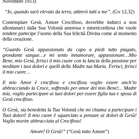
Novembre 1913)
“Io, quando sarò elevato da terra, attirerò tutti a me”
. (Gv 12,32)
Contemplare Gesù, Amore Crocifisso, dovrebbe indurci a non
allontanarci dalla Sua Volontà amorosa e misericordiosa che vuole
rendere partecipe l’uomo della Sua felicità Divina come al momento
della creazione.
“Guardo Gesù appassionato da capo a piedi tutto piagato,
grondante sangue…e mi sento innamorare, appassionare…Mio
Bene, mio Gesù, ferisci il mio cuore con la lancia della passione per
meditare i tuoi dolori e quelli della Madre tua Maria. Ferisci, ferisci
il mio cuore…
Il mio Amor è crocifisso e crocifissa voglio essere anch’io
abbracciando la Croce, soffrendo per amor del mio Bene!... Madre
mia, voglio partecipare ai tuoi dolori per essere figlia tua e sposa di
Gesù crocifisso.
O Gesù, sia benedetta la Tua Volontà che mi chiama a partecipare i
Tuoi dolori! Il mio cuore è squarciato a pensare ai dolori di Gesù!
Voglio morire abbracciata al Crocifisso!
Amore! O Gesù!”
(“Gesù tutto Amore”)