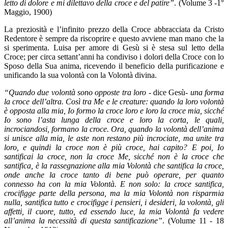
letto di dolore e mi dilettavo della croce e del patire”
. (Volume 3 -1°
Maggio, 1900)
La preziosità e l’infinito prezzo della Croce abbracciata da Cristo
Redentore è sempre da riscoprire e questo avviene man mano che la
si sperimenta. Luisa per amore di Gesù si è stesa sul letto della
Croce; per circa settant’anni ha condiviso i dolori della Croce con lo
Sposo della Sua anima, ricevendo il beneficio della purificazione e
unificando la sua volontà con la Volontà divina.
“Quando due volontà sono opposte tra loro
- dice Gesù-
una forma
la croce dell’altra. Così tra Me e le creature: quando la loro volontà
è opposta alla mia, Io formo la croce loro e loro la croce mia, sicché
Io sono l’asta lunga della croce e loro la corta, le quali,
incrociandosi, formano la croce. Ora, quando la volontà dell’anima
si unisce alla mia, le aste non restano più incrociate, ma unite tra
loro, e quindi la croce non è più croce, hai capito? E poi, Io
santificai la croce, non la croce Me, sicché non è la croce che
santifica, è la rassegnazione alla mia Volontà che santifica la croce,
onde anche la croce tanto di bene può operare, per quanto
connesso ha con la mia Volontà. E non solo: la croce santifica,
crocifigge parte della persona, ma la mia Volontà non risparmia
nulla, santifica tutto e crocifigge i pensieri, i desideri, la volontà, gli
affetti, il cuore, tutto, ed essendo luce, la mia Volontà fa vedere
all’anima la necessità di questa santificazione”
. (Volume 11 - 18