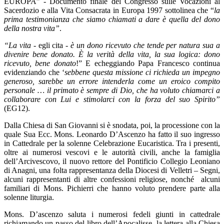
EUROPA” - Documento finale del Congresso sulle Vocazioni al
Sacerdozio e alla Vita Consacrata in Europa 1997 sottolinea che “
la
prima testimonianza che siamo chiamati a dare è quella del dono
della nostra vita”
.
“La vita
- egli cita -
è un dono ricevuto che tende per natura sua a
divenire bene donato. È la verità della vita, la sua logica: dono
ricevuto, bene donato
!” E echeggiando Papa Francesco continua
evidenziando che ‘
sebbene questa missione ci richieda un impegno
generoso, sarebbe un errore intenderla come un eroico compito
personale … il primato è sempre di Dio, che ha voluto chiamarci a
collaborare con Lui e stimolarci con la forza del suo Spirito”
(EG12).
Dalla Chiesa di San Giovanni si è snodata, poi, la processione con la
quale Sua Ecc. Mons. Leonardo D’Ascenzo ha fatto il suo ingresso
in Cattedrale per la solenne Celebrazione Eucaristica. Tra i presenti,
oltre ai numerosi vescovi e le autorità civili, anche la famiglia
dell’Arcivescovo, il nuovo rettore del Pontificio Collegio Leoniano
di Anagni,
una folta rappresentanza della Diocesi di Velletri – Segni,
alcuni rappresentanti di altre confessioni religiose, nonché alcuni
familiari di Mons. Pichierri che hanno voluto prendere parte alla
solenne liturgia.
Mons. D’ascenzo saluta i numerosi fedeli giunti in cattedrale
richiamando un passo del libro
dell’Apocalisse, la lettera alla Chiesa