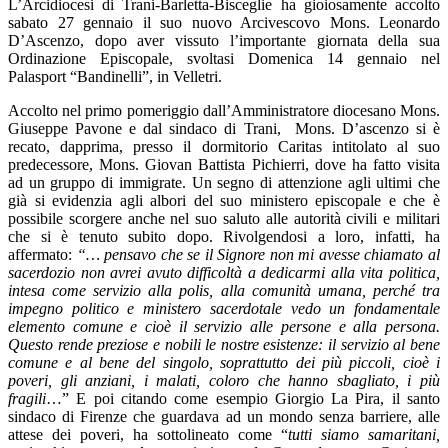
L’Arcidiocesi di Trani-Barletta-Bisceglie ha gioiosamente accolto
sabato 27 gennaio il suo nuovo Arcivescovo Mons. Leonardo
D’Ascenzo, dopo aver vissuto l’importante giornata della sua
Ordinazione Episcopale, svoltasi Domenica 14 gennaio nel
Palasport “Bandinelli”, in Velletri.
Accolto nel primo pomeriggio dall’Amministratore diocesano Mons.
Giuseppe Pavone e dal sindaco di Trani, Mons. D’ascenzo si è
recato, dapprima, presso il dormitorio Caritas intitolato al suo
predecessore, Mons. Giovan Battista Pichierri, dove ha fatto visita
ad un gruppo di immigrate. Un segno di attenzione agli ultimi che
già si evidenzia agli albori del suo ministero episcopale e che è
possibile scorgere anche nel suo saluto alle autorità civili e militari
che si è tenuto subito dopo. Rivolgendosi a loro, infatti, ha
affermato:
“… pensavo che se il Signore non mi avesse chiamato al
sacerdozio non avrei avuto difficoltà a dedicarmi alla vita politica,
intesa come servizio alla polis, alla comunità umana, perché tra
impegno politico e ministero sacerdotale vedo un fondamentale
elemento comune e cioè il servizio alle persone e alla persona.
Questo rende preziose e nobili le nostre esistenze: il servizio al bene
comune e al bene del singolo, soprattutto dei più piccoli, cioè i
poveri, gli anziani, i malati, coloro che hanno sbagliato, i più
fragili
…” E poi citando come esempio Giorgio La Pira, il santo
sindaco di Firenze che guardava ad un mondo senza barriere, alle
attese dei poveri, ha sottolineato come “
tutti siamo samaritani,