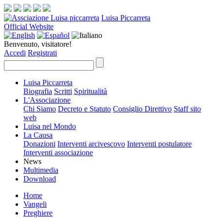
Luisa Piccarreta
Official Website
Benvenuto, visitatore!
Accedi
Registrati
Luisa Piccarreta
Biografia
Scritti
Spiritualità
L'Associazione
Chi Siamo
Decreto e Statuto
Consiglio Direttivo
Staff sito
web
Luisa nel Mondo
La Causa
Donazioni
Interventi arcivescovo
Interventi postulatore
Interventi associazione
News
Multimedia
Download
Home
Vangeli
Preghiere