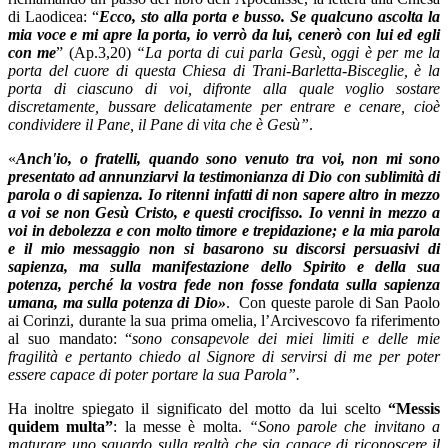
di Laodicea: “
Ecco, sto alla porta e busso. Se qualcuno ascolta la
mia voce e mi apre la porta, io verrò da lui, cenerò con lui ed egli
con me
” (Ap.3,20)
“La porta di cui parla Gesù, oggi è per me la
porta del cuore di questa Chiesa di Trani-Barletta-Bisceglie, è la
porta di ciascuno di voi, difronte alla quale voglio sostare
discretamente, bussare delicatamente per entrare e cenare, cioè
condividere il Pane, il Pane di vita che è Gesù”
.
«
Anch'io, o fratelli, quando sono venuto tra voi, non mi sono
presentato ad annunziarvi la testimonianza di Dio con sublimità di
parola o di sapienza. Io ritenni infatti di non sapere altro in mezzo
a voi se non Gesù Cristo, e questi crocifisso. Io venni in mezzo a
voi in debolezza e con molto timore e trepidazione; e la mia parola
e il mio messaggio non si basarono su discorsi persuasivi di
sapienza, ma sulla manifestazione dello Spirito e della sua
potenza, perché la vostra fede non fosse fondata sulla sapienza
umana, ma sulla potenza di Dio»
. Con queste parole di San Paolo
ai Corinzi, durante la sua prima omelia, l’Arcivescovo fa riferimento
al suo mandato: “
sono consapevole dei miei limiti e delle mie
fragilità e pertanto chiedo al Signore di servirsi di me per poter
essere capace di poter portare la sua Parola”.
Ha inoltre spiegato il significato del motto da lui scelto
“Messis
quidem multa”
: la messe è molta.
“Sono parole che invitano a
maturare uno sguardo sulla realtà che sia capace di riconoscere il