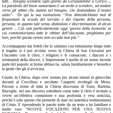
tutti… bisogna scendere ogni giorno da Gerusalemme a Gerico….
La parabola del buon samaritano è un invito a scendere, ad andare
verso gli ultimi che stanno nel bisogno, che domandano il nostro
aiuto”
. Di qui la sua esortazione
“Non dimentichiamo mai di
frequentare la scuola del servizio e del rispetto della persona,
persona, in quanto tale senza distinzioni e discriminazioni di alcun
genere ... Ciò vale particolarmente oggi ‘giorno della memoria’ in
cui commemoriamo tutte le vittime dell’olocausto, preghiamo per
loro, perché questo orrore non accada mai più.”
Accompagnato dai fedeli che lo salutano con entusiasmo lungo tutto
il tragitto si è poi avviato verso la Chiesa di San Giovanni per
l’incontro con il clero, i religiosi e le consacrate, i diaconi e i
seminaristi della diocesi. L’impressione è quella di un uomo facente
parte del popolo: si ferma abbraccia, saluta familiarmente e benedice
la gente che gli si avvicina.
Giunto in Chiesa, dopo aver sostato per alcuni minuti in ginocchio
davanti al Crocifisso e ascoltato l’augurio rivoltogli da Mons.
Pavone a nome di tutta la Chiesa diocesana di Trani, Barletta,
Bisceglie, nel suo discorso sottolinea come tutto il clero è invitato a
vivere un’effettiva comunione e una profonda e vera amicizia,
perché è solo questo che permette di dare un’autentica testimonianza
di Cristo. E riprendendo le parole tratte da un testo a lui familiare e
molto caro “NUOVE VOCAZIONI PER UNA NUOVA