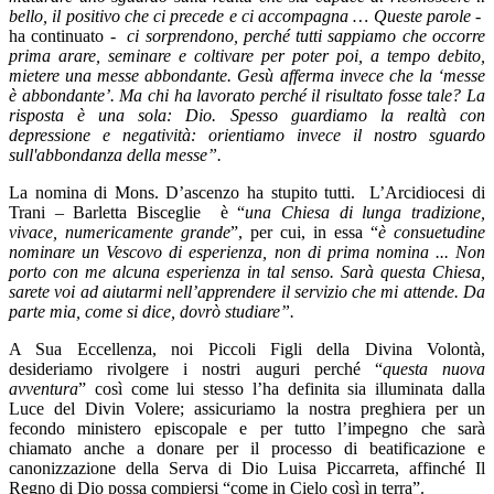
bello, il positivo che ci precede e ci accompagna … Queste parole
-
ha continuato -
ci sorprendono, perché tutti sappiamo che occorre
prima arare, seminare e coltivare per poter poi, a tempo debito,
mietere una messe abbondante. Gesù afferma invece che la ‘messe
è abbondante’. Ma chi ha lavorato perché il risultato fosse tale? La
risposta è una sola: Dio. Spesso guardiamo la realtà con
depressione e negatività: orientiamo invece il nostro sguardo
sull'abbondanza della messe”.
La nomina di Mons. D’ascenzo ha stupito tutti. L’Arcidiocesi di
Trani – Barletta Bisceglie è “
una Chiesa di lunga tradizione,
vivace, numericamente grande
”, per cui, in essa “
è consuetudine
nominare un Vescovo di esperienza, non di prima nomina ... Non
porto con me alcuna esperienza in tal senso. Sarà questa Chiesa,
sarete voi ad aiutarmi nell’apprendere il servizio che mi attende. Da
parte mia, come si dice, dovrò studiare”.
A Sua Eccellenza, noi Piccoli Figli della Divina Volontà,
desideriamo rivolgere i nostri auguri perché “
questa nuova
avventura
” così come lui stesso l’ha definita sia illuminata dalla
Luce del Divin Volere; assicuriamo la nostra preghiera per un
fecondo ministero episcopale e per tutto l’impegno che sarà
chiamato anche a donare per il processo di beatificazione e
canonizzazione della Serva di Dio Luisa Piccarreta, affinché Il
Regno di Dio possa compiersi “come in Cielo così in terra”.