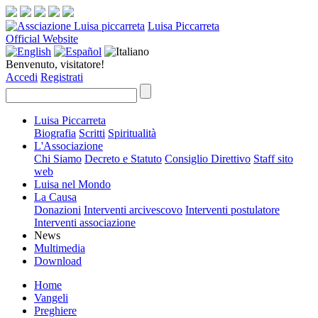
Luisa Piccarreta
Official Website
Benvenuto, visitatore!
Accedi
Registrati
Luisa Piccarreta
Biografia
Scritti
Spiritualità
L'Associazione
Chi Siamo
Decreto e Statuto
Consiglio Direttivo
Staff sito
web
Luisa nel Mondo
La Causa
Donazioni
Interventi arcivescovo
Interventi postulatore
Interventi associazione
News
Multimedia
Download
Home
Vangeli
Preghiere