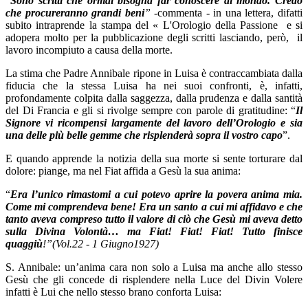
“
Sono scritti che ormai bisogna far conoscere al mondo. Credo
che procureranno grandi beni
”
-commenta - in una lettera, difatti
subito intraprende la stampa del « L'Orologio della Passione e si
adopera molto per la pubblicazione degli scritti lasciando, però, il
lavoro incompiuto a causa della morte.
La stima che Padre Annibale ripone in Luisa è contraccambiata dalla
fiducia che la stessa Luisa ha nei suoi confronti, è, infatti,
profondamente colpita dalla saggezza, dalla prudenza e dalla santità
del Di Francia e gli si rivolge sempre con parole di gratitudine: “
Il
Signore vi ricompensi largamente del lavoro dell’Orologio e sia
una delle più belle gemme che risplenderà sopra il vostro capo
”.
E quando apprende la notizia della sua morte si sente torturare dal
dolore: piange, ma nel Fiat affida a Gesù la sua anima:
“
Era l’unico rimastomi a cui potevo aprire la povera anima mia.
Come mi comprendeva bene! Era un santo a cui mi affidavo e che
tanto aveva compreso tutto il valore di ciò che Gesù mi aveva detto
sulla Divina Volontà… ma Fiat! Fiat! Fiat! Tutto finisce
quaggiù
!”
(Vol.22 - 1 Giugno1927)
S. Annibale: un’anima cara non solo a Luisa ma anche allo stesso
Gesù che gli concede di risplendere nella Luce del Divin Volere
infatti è Lui che nello stesso brano conforta Luisa: