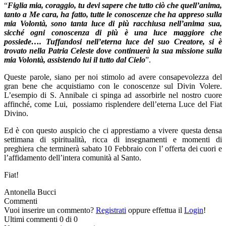
“
Figlia mia, coraggio, tu devi sapere che tutto ciò che quell’anima,
tanto a Me cara, ha fatto, tutte le conoscenze che ha appreso sulla
mia Volontà, sono tanta luce di più racchiusa nell’anima sua,
sicché ogni conoscenza di più è una luce maggiore che
possiede…. Tuffandosi nell’eterna luce del suo Creatore, si è
trovato nella Patria Celeste dove continuerà la sua missione sulla
mia Volontà, assistendo lui il tutto dal Cielo
”.
Queste parole, siano per noi stimolo ad avere consapevolezza del
gran bene che acquistiamo con le conoscenze sul Divin Volere.
L’esempio di S. Annibale ci spinga ad assorbirle nel nostro cuore
affinché, come Lui, possiamo risplendere dell’eterna Luce del Fiat
Divino.
Ed è con questo auspicio che ci apprestiamo a vivere questa densa
settimana di spiritualità, ricca di insegnamenti e momenti di
preghiera che terminerà sabato 10 Febbraio con l’ offerta dei cuori e
l’affidamento dell’intera comunità al Santo.
Fiat!
Antonella Bucci
Commenti
Vuoi inserire un commento?
Registrati
oppure effettua il
Login
!
Ultimi commenti
0 di 0