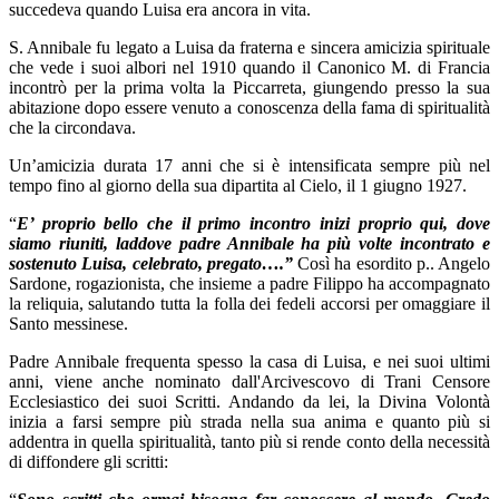
succedeva quando Luisa era ancora in vita.
S. Annibale fu legato a Luisa da fraterna e sincera amicizia spirituale
che vede i suoi albori nel 1910 quando il Canonico M. di Francia
incontrò per la prima volta la Piccarreta, giungendo presso la sua
abitazione dopo essere venuto a conoscenza della fama di spiritualità
che la circondava.
Un’amicizia durata 17 anni che si è intensificata sempre più nel
tempo fino al giorno della sua dipartita al Cielo, il 1 giugno 1927.
“
E’ proprio bello che il primo incontro inizi proprio qui, dove
siamo riuniti, laddove padre Annibale ha più volte incontrato e
sostenuto Luisa, celebrato, pregato….”
Così ha esordito p.. Angelo
Sardone, rogazionista, che insieme a padre Filippo ha accompagnato
la reliquia, salutando tutta la folla dei fedeli accorsi per omaggiare il
Santo messinese.
Padre Annibale frequenta spesso la casa di Luisa, e nei suoi ultimi
anni, viene anche nominato dall'Arcivescovo di Trani Censore
Ecclesiastico dei suoi Scritti. Andando da lei, la Divina Volontà
inizia a farsi sempre più strada nella sua anima e quanto più si
addentra in quella spiritualità, tanto più si rende conto della necessità
di diffondere gli scritti: