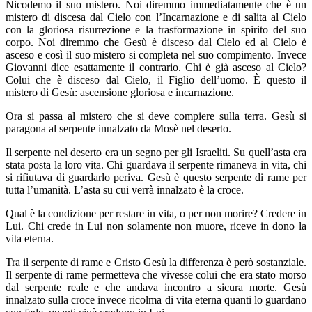
Nicodemo il suo mistero. Noi diremmo immediatamente che è un
mistero di discesa dal Cielo con l’Incarnazione e di salita al Cielo
con la gloriosa risurrezione e la trasformazione in spirito del suo
corpo. Noi diremmo che Gesù è disceso dal Cielo ed al Cielo è
asceso e così il suo mistero si completa nel suo compimento. Invece
Giovanni dice esattamente il contrario. Chi è già asceso al Cielo?
Colui che è disceso dal Cielo, il Figlio dell’uomo. È questo il
mistero di Gesù: ascensione gloriosa e incarnazione.
Ora si passa al mistero che si deve compiere sulla terra. Gesù si
paragona al serpente innalzato da Mosè nel deserto.
Il serpente nel deserto era un segno per gli Israeliti. Su quell’asta era
stata posta la loro vita. Chi guardava il serpente rimaneva in vita, chi
si rifiutava di guardarlo periva. Gesù è questo serpente di rame per
tutta l’umanità. L’asta su cui verrà innalzato è la croce.
Qual è la condizione per restare in vita, o per non morire? Credere in
Lui. Chi crede in Lui non solamente non muore, riceve in dono la
vita eterna.
Tra il serpente di rame e Cristo Gesù la differenza è però sostanziale.
Il serpente di rame permetteva che vivesse colui che era stato morso
dal serpente reale e che andava incontro a sicura morte. Gesù
innalzato sulla croce invece ricolma di vita eterna quanti lo guardano