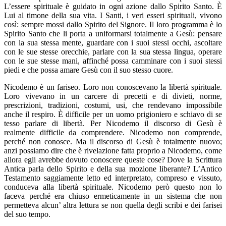
L’essere spirituale è guidato in ogni azione dallo Spirito Santo. È
Lui al timone della sua vita. I Santi, i veri esseri spirituali, vivono
così: sempre mossi dallo Spirito del Signore. Il loro programma è lo
Spirito Santo che li porta a uniformarsi totalmente a Gesù: pensare
con la sua stessa mente, guardare con i suoi stessi occhi, ascoltare
con le sue stesse orecchie, parlare con la sua stessa lingua, operare
con le sue stesse mani, affinché possa camminare con i suoi stessi
piedi e che possa amare Gesù con il suo stesso cuore.
Nicodemo è un fariseo. Loro non conoscevano la libertà spirituale.
Loro vivevano in un carcere di precetti e di divieti, norme,
prescrizioni, tradizioni, costumi, usi, che rendevano impossibile
anche il respiro. È difficile per un uomo prigioniero e schiavo di se
tesso parlare di libertà. Per Nicodemo il discorso di Gesù è
realmente difficile da comprendere. Nicodemo non comprende,
perché non conosce. Ma il discorso di Gesù è totalmente nuovo;
anzi possiamo dire che è rivelazione fatta proprio a Nicodemo, come
allora egli avrebbe dovuto conoscere queste cose? Dove la Scrittura
Antica parla dello Spirito e della sua mozione liberante? L’Antico
Testamento saggiamente letto ed interpretato, compreso e vissuto,
conduceva alla libertà spirituale. Nicodemo però questo non lo
faceva perché era chiuso ermeticamente in un sistema che non
permetteva alcun’ altra lettura se non quella degli scribi e dei farisei
del suo tempo.