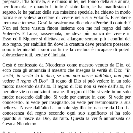
preparata, l’ha formata, si è chiuso in lei, nel fondo della sua anima,
per formarla, e quando il tutto è stato fatto, le ha manifestato il
segreto, le ha parlato della sua missione speciale, ha chiesto in modo
formale se voleva accettare di vivere nella sua Volontà. E sebbene
tremava e temeva, Gesù la rassicurava dicendo: «Perché ti conturbi?
Non sei forse vissuta finora insieme con me nel regno del mio
Volere?». E Luisa, rasserenata, prendeva più pratica del vivere in
Esso ed il Signore si dilettava ad allargare sempre più i confini del
suo regno, per stabilirsi fin dove la creatura deve prendere possesso;
sono interminabili i suoi confini e la creatura è incapace di poterli
abbracciare tutti, perché è limitata.
Gesù è confessato da Nicodemo come maestro venuto da Dio, ed
ecco cosa gli annunzia il maestro che insegna la verità di Dio:
“In
verità, in verità io ti dico, se uno non nasce dall’alto, non può
vedere il regno di Dio”
. Il regno di Dio si può vedere in un solo
modo: nascendo dall’alto. Il regno di Dio non si vede dall’alto, né
per altre vie o condizioni umane. Il regno di Dio si vede in un solo
modo; nascendo dall’alto. Si vede per entrare in esso. Si vede per
conoscerlo. Si vede per insegnarlo. Si vede per testimoniare la sua
bellezza. Nasce dall’alto ha un solo significato: nascere da Dio. La
conoscenza del regno secondo ogni suo significato si ha solo
quando si nasce da Dio, dall’alto. Questa la verità annunziata da
Gesù a Nicodemo.