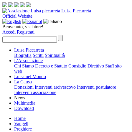
Luisa Piccarreta
Official Website
Benvenuto, visitatore!
Accedi
Registrati
Luisa Piccarreta
Biografia
Scritti
Spiritualità
L'Associazione
Chi Siamo
Decreto e Statuto
Consiglio Direttivo
Staff sito
web
Luisa nel Mondo
La Causa
Donazioni
Interventi arcivescovo
Interventi postulatore
Interventi associazione
News
Multimedia
Download
Home
Vangeli
Preghiere