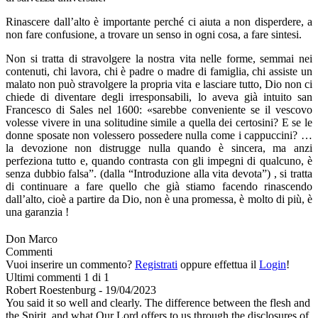
Rinascere dall’alto è importante perché ci aiuta a non disperdere, a
non fare confusione, a trovare un senso in ogni cosa, a fare sintesi.
Non si tratta di stravolgere la nostra vita nelle forme, semmai nei
contenuti, chi lavora, chi è padre o madre di famiglia, chi assiste un
malato non può stravolgere la propria vita e lasciare tutto, Dio non ci
chiede di diventare degli irresponsabili, lo aveva già intuito san
Francesco di Sales nel 1600: «sarebbe conveniente se il vescovo
volesse vivere in una solitudine simile a quella dei certosini? E se le
donne sposate non volessero possedere nulla come i cappuccini? …
la devozione non distrugge nulla quando è sincera, ma anzi
perfeziona tutto e, quando contrasta con gli impegni di qualcuno, è
senza dubbio falsa”. (dalla “Introduzione alla vita devota”) , si tratta
di continuare a fare quello che già stiamo facendo rinascendo
dall’alto, cioè a partire da Dio, non è una promessa, è molto di più, è
una garanzia !
Don Marco
Commenti
Vuoi inserire un commento?
Registrati
oppure effettua il
Login
!
Ultimi commenti
1 di 1
Robert Roestenburg
-
19/04/2023
You said it so well and clearly. The difference between the flesh and
the Spirit, and what Our Lord offers to us through the disclosures of