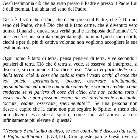
Gesù testimonia ciò che ha visto presso il Padre e presso il Padre Lui
è dall’eternità. Lui abita nel seno del Padre.
Gesù è il solo che è Dio, che è Dio presso il Padre, che è Dio nel
seno del Padre, che è Dio che si è fatto carne, che è divenuto vero
uomo. Dinanzi a questa sua verità qual è la risposta dell’uomo? C’è
una cecità e una sordità congenita negli uomini. Questi sono sordi,
ciechi e per di più di cattiva volontà: non vogliono accogliere la sua
testimonianza.
Ogni uomo è fatto di terra, pensa pensieri di terra, vive secondo i
pensieri di terra. Ciò che è terra si vede, si osserva, si interpreta, si
discerne, si comprende. Ora dice Gesù:
“Se io vi parlo delle cose
della terra, cioè di cose che cadono sotto i vostri occhi, di cose che
voi potete sperimentare, toccare, osservare direttamente,
personalmente ed anche comunitariamente, e voi non credete, come
crederete se vi parlerò di cose del cielo, che non cadono sotto i
vostri occhi e non possono essere da voi direttamente constatate,
toccate, vedute, osservate, sperimentate?”
. Se una persona non
riesce a capire che la carne non può seguire lo Spirito, a meno che
non diventi essa stessa spirito, come farà ad aprirsi a cose
infinitamente più elevate di questa?
“Nessuno è mai salito al cielo, se non colui che è disceso dal cielo,
il Figlio dell’uomo”
(Gv3,13). Con queste parole Gesù rivela a