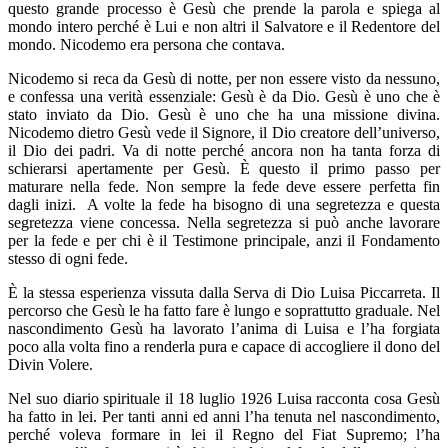
questo grande processo è Gesù che prende la parola e spiega al
mondo intero perché è Lui e non altri il Salvatore e il Redentore del
mondo. Nicodemo era persona che contava.
Nicodemo si reca da Gesù di notte, per non essere visto da nessuno,
e confessa una verità essenziale: Gesù è da Dio. Gesù è uno che è
stato inviato da Dio. Gesù è uno che ha una missione divina.
Nicodemo dietro Gesù vede il Signore, il Dio creatore dell’universo,
il Dio dei padri. Va di notte perché ancora non ha tanta forza di
schierarsi apertamente per Gesù. È questo il primo passo per
maturare nella fede. Non sempre la fede deve essere perfetta fin
dagli inizi. A volte la fede ha bisogno di una segretezza e questa
segretezza viene concessa. Nella segretezza si può anche lavorare
per la fede e per chi è il Testimone principale, anzi il Fondamento
stesso di ogni fede.
È la stessa esperienza vissuta dalla Serva di Dio Luisa Piccarreta. Il
percorso che Gesù le ha fatto fare è lungo e soprattutto graduale. Nel
nascondimento Gesù ha lavorato l’anima di Luisa e l’ha forgiata
poco alla volta fino a renderla pura e capace di accogliere il dono del
Divin Volere.
Nel suo diario spirituale il 18 luglio 1926 Luisa racconta cosa Gesù
ha fatto in lei. Per tanti anni ed anni l’ha tenuta nel nascondimento,
perché voleva formare in lei il Regno del Fiat Supremo; l’ha