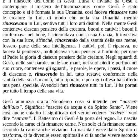
È il rinascere dell’uomo in Gesù! Luisa è invitata da Gesù a
contemplare il mistero dell’Incarnazione: come Gesù è stato
concepito e si è formata la sua Umanità, così faceva
rinascere
tutte
le creature in Lui, di modo che nella sua Umanità, mentre
rinascevano
in Lui, sentiva tutti i loro atti distinti. Nella mente Gesù
conteneva ciascun pensiero della creatura, buoni e cattivi; i buoni li
confermava nel bene, li circondava con la sua Grazia, li investiva
con la sua luce, affinché,
rinascendo
dalla santità della sua mente,
fossero parte della sua intelligenza. I cattivi, poi, li riparava, ne
faceva la penitenza, moltiplicava i suoi pensieri all’infinito, per dare
al Padre la gloria di ciascun pensiero delle creature. Negli sguardi di
Gesù, nelle sue parole, nelle sue mani, nei suoi piedi e perfino nel
suo cuore, conteneva gli sguardi, le parole, le opere, i passi, il cuore
di ciascuno e,
rinascendo
in lui, tutto restava confermato nella
santità della sua Umanità, tutto riparato, e per ogni offesa ha sofferto
una pena speciale. Avendoli fatti
rinascere
tutti in Lui, li ha portati
per tutto il tempo della sua vita.
Gesù annunzia ora a Nicodemo cosa si intende per
“nascere
dall’alto”
. Significa: “nascere da acqua e da Spirito Santo”. Viene
così anche chiarito il significato del verbo vedere:
“vedere”
vuol
dire
“entrare”
. Il Battesimo di Gesù è la porta del regno. La nascita
secondo la carne ci fa rimanere carne. Non solo ci fa rimanere carne,
secondo la carne anche viviamo. La nascita invece dallo Spirito ci
trasforma, ci fa divenire esseri spirituali e ci fa anche vivere secondo