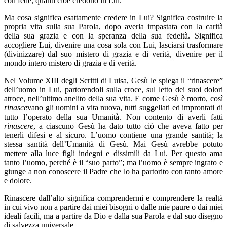
con fede, quanti cioè credono in Lui.
Ma cosa significa esattamente credere in Lui? Significa costruire la
propria vita sulla sua Parola, dopo averla impastata con la carità
della sua grazia e con la speranza della sua fedeltà. Significa
accogliere Lui, divenire una cosa sola con Lui, lasciarsi trasformare
(divinizzare) dal suo mistero di grazia e di verità, divenire per il
mondo intero mistero di grazia e di verità.
Nel Volume XIII degli Scritti di Luisa, Gesù le spiega il “rinascere”
dell’uomo in Lui, partorendoli sulla croce, sul letto dei suoi dolori
atroce, nell’ultimo anelito della sua vita. E come Gesù è morto, così
rinasce
vano gli uomini a vita nuova, tutti suggellati ed improntati di
tutto l’operato della sua Umanità. Non contento di averli fatti
rinascere
, a ciascuno Gesù ha dato tutto ciò che aveva fatto per
tenerli difesi e al sicuro. L’uomo contiene una grande santità; la
stessa santità dell’Umanità di Gesù. Mai Gesù avrebbe potuto
mettere alla luce figli indegni e dissimili da Lui. Per questo ama
tanto l’uomo, perché è il “suo parto”; ma l’uomo è sempre ingrato e
giunge a non conoscere il Padre che lo ha partorito con tanto amore
e dolore.
Rinascere dall’alto significa comprendermi e comprendere la realtà
in cui vivo non a partire dai miei bisogni o dalle mie paure o dai miei
ideali facili, ma a partire da Dio e dalla sua Parola e dal suo disegno
di salvezza universale.