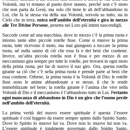
Volontà, ma vi restano al punto dove stanno, perché non c’è moto
che non parta da Gesù, ma solo chi tiene le ali dell’abbandono in
Lui, che fa la stessa via della sua Volontà, sorvola su tutto, sia in
Cielo che in terra,
entra nell’ambito dell’eternità e gira in mezzo
alle Tre Divine Persone
, penetra nei Loro più intimi nascondigli.
Succede come ad una macchina, dove in mezzo c’è la prima ruota e
intorno tante altre piccole rotelle fisse. Come si muove la prima
ruota, tutte ricevono il moto, ma mai giungono a toccare la prima
ruota, né nulla sanno di ciò che essa fa e dei beni che contiene.
Invece, un’altra piccola rotella non è fissa e per mezzo di un
meccanismo gira sempre per tutte le rotelle, per trovarsi in ogni moto
della prima ruota, per far di nuovo il suo giro. Ora, questa rotella
girante sa ciò che c’è nella prima ruota e prende parte ai beni che
essa contiene. Orbene, la prima ruota è la Volontà di Dio; le rotelle
fisse sono le anime abbandonate a se stesse, il che le rende
immobilizzate nel bene; la rotella girante è l’anima che vive nella
Volontà di Dio e il meccanismo è l’abbandono tutto in Lui. P
ertanto
ogni mancanza di abbandono in Dio è un giro che l’uomo perde
nell’ambito dell’eternità.
La prima verità del nuovo essere spirituale è questa: l’essere
spirituale è così leggero da essere sempre spinto dallo Spirito Santo.
Dove lo Spirito lo muove lui va. Dove non lo muove lui non va.
L’essere spirituale è totalmente governato dallo Spirito Santo.