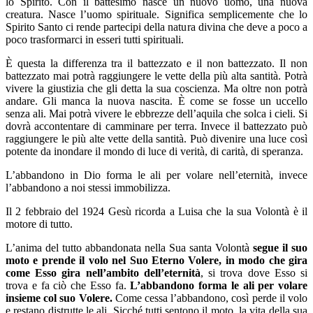
lo Spirito. Con il battesimo nasce un nuovo uomo, una nuova
creatura. Nasce l’uomo spirituale. Significa semplicemente che lo
Spirito Santo ci rende partecipi della natura divina che deve a poco a
poco trasformarci in esseri tutti spirituali.
È questa la differenza tra il battezzato e il non battezzato. Il non
battezzato mai potrà raggiungere le vette della più alta santità. Potrà
vivere la giustizia che gli detta la sua coscienza. Ma oltre non potrà
andare. Gli manca la nuova nascita. È come se fosse un uccello
senza ali. Mai potrà vivere le ebbrezze dell’aquila che solca i cieli. Si
dovrà accontentare di camminare per terra. Invece il battezzato può
raggiungere le più alte vette della santità. Può divenire una luce così
potente da inondare il mondo di luce di verità, di carità, di speranza.
L’abbandono in Dio forma le ali per volare nell’eternità, invece
l’abbandono a noi stessi immobilizza.
Il 2 febbraio del 1924 Gesù ricorda a Luisa che la sua Volontà è il
motore di tutto.
L’anima del tutto abbandonata nella Sua santa Volontà
segue il suo
moto e prende il volo nel Suo Eterno Volere, in modo che gira
come Esso gira nell’ambito dell’eternità
, si trova dove Esso si
trova e fa ciò che Esso fa.
L’abbandono forma le ali per volare
insieme col suo Volere.
Come cessa l’abbandono, così perde il volo
e restano distrutte le ali. Sicché tutti sentono il moto, la vita della sua