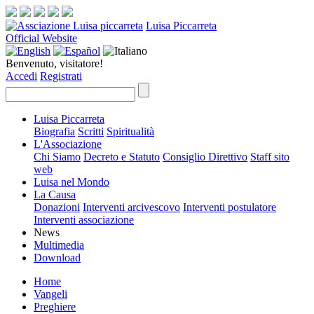
Luisa Piccarreta
Official Website
Benvenuto, visitatore!
Accedi
Registrati
Luisa Piccarreta
Biografia
Scritti
Spiritualità
L'Associazione
Chi Siamo
Decreto e Statuto
Consiglio Direttivo
Staff sito
web
Luisa nel Mondo
La Causa
Donazioni
Interventi arcivescovo
Interventi postulatore
Interventi associazione
News
Multimedia
Download
Home
Vangeli
Preghiere