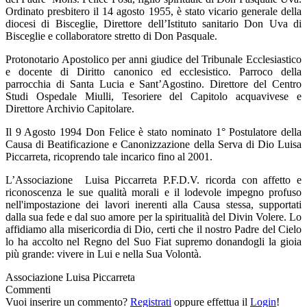
Ordinato presbitero il 14 agosto 1955, è stato vicario generale della
diocesi di Bisceglie, Direttore dell’Istituto sanitario Don Uva di
Bisceglie e collaboratore stretto di Don Pasquale.
Protonotario Apostolico per anni giudice del Tribunale Ecclesiastico
e docente di Diritto canonico ed ecclesistico. Parroco della
parrocchia di Santa Lucia e Sant’Agostino. Direttore del Centro
Studi Ospedale Miulli, Tesoriere del Capitolo acquavivese e
Direttore Archivio Capitolare.
Il 9 Agosto 1994 Don Felice è stato nominato 1° Postulatore della
Causa di Beatificazione e Canonizzazione della Serva di Dio Luisa
Piccarreta, ricoprendo tale incarico fino al 2001.
L’Associazione Luisa Piccarreta P.F.D.V. ricorda con affetto e
riconoscenza le sue qualità morali e il lodevole impegno profuso
nell'impostazione dei lavori inerenti alla Causa stessa, supportati
dalla sua fede e dal suo amore per la spiritualità del Divin Volere. Lo
affidiamo alla misericordia di Dio, certi che il nostro Padre del Cielo
lo ha accolto nel Regno del Suo Fiat supremo donandogli la gioia
più grande: vivere in Lui e nella Sua Volontà.
Associazione Luisa Piccarreta
Commenti
Vuoi inserire un commento?
Registrati
oppure effettua il
Login
!