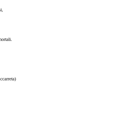
i,
ortali.
ccarreta)