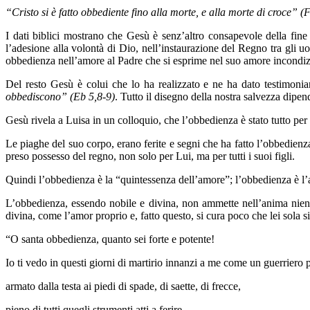
“Cristo si è fatto obbediente fino alla morte, e alla morte di croce” (F
I dati biblici mostrano che Gesù è senz’altro consapevole della fin
l’adesione alla volontà di Dio, nell’instaurazione del Regno tra gli u
obbedienza nell’amore al Padre che si esprime nel suo amore incondiz
Del resto Gesù è colui che lo ha realizzato e ne ha dato testimonia
obbediscono” (Eb 5,8-9)
. Tutto il disegno della nostra salvezza dipe
Gesù rivela a Luisa in un colloquio, che l’obbedienza è stato tutto per 
Le piaghe del suo corpo, erano ferite e segni che ha fatto l’obbedienza
preso possesso del regno, non solo per Lui, ma per tutti i suoi figli.
Quindi l’obbedienza è la “quintessenza dell’amore”; l’obbedienza è l’amo
L’obbedienza, essendo nobile e divina, non ammette nell’anima nient
divina, come l’amor proprio e, fatto questo, si cura poco che lei sola si
“O santa obbedienza, quanto sei forte e potente!
Io ti vedo in questi giorni di martirio innanzi a me come un guerriero 
armato dalla testa ai piedi di spade, di saette, di frecce,
pieno di tutti quegli strumenti atti a ferire,