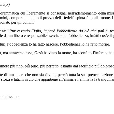
il 2,8)
e drammatica cui liberamente si consegna, nell’adempimento della mis
omini, comporta appunto il prezzo della fedeltà spinta fino alla morte. 
ionato per gli uomini.
nza: “
Pur essendo Figlio, imparò l’obbedienza da ciò che patì e, reso
nde da un libero e responsabile esercizio dell’obbedienza; infatti cos’è
lui: l’obbedienza lo ha fatto nascere, l’obbedienza lo ha fatto morire.
, ma attraverso essa, Gesù ha vinto la morte, ha sconfitto l’inferno, ha
re più fino, più puro, più perfetto, estratto dal sacrificio più doloroso, 
e di umano e che non sia divino; perciò tutta la sua preoccupazione è 
 sforzi e fatichi in ciò che appartiene all’anima e l’anima la fa tranquill
potentissimo,