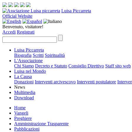
Luisa Piccarreta
Official Website
Benvenuto, visitatore!
Accedi
Registrati
Luisa Piccarreta
Biografia
Scritti
Spiritualità
L'Associazione
Chi Siamo
Decreto e Statuto
Consiglio Direttivo
Staff sito web
Luisa nel Mondo
La Causa
Donazioni
Interventi arcivescovo
Interventi postulatore
Interven
News
Multimedia
Download
Home
Vangeli
Preghiere
Amministrazione Trasparente
Pubblicazioni