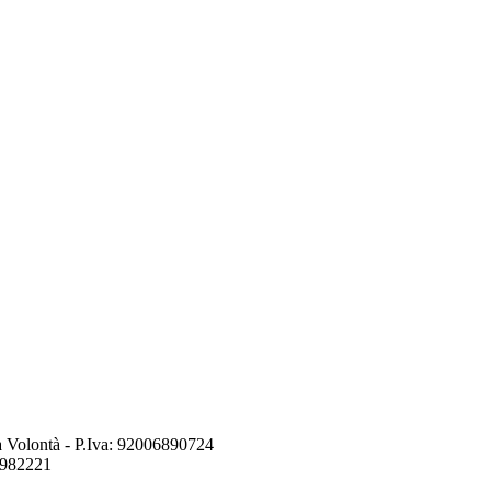
a Volontà
- P.Iva:
92006890724
8982221