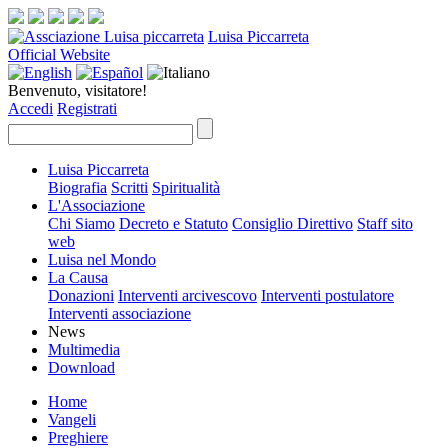
Luisa Piccarreta
Official Website
Benvenuto, visitatore!
Accedi
Registrati
Luisa Piccarreta
Biografia
Scritti
Spiritualità
L'Associazione
Chi Siamo
Decreto e Statuto
Consiglio Direttivo
Staff sito
web
Luisa nel Mondo
La Causa
Donazioni
Interventi arcivescovo
Interventi postulatore
Interventi associazione
News
Multimedia
Download
Home
Vangeli
Preghiere