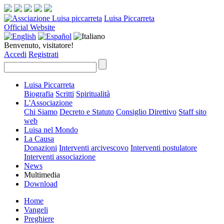
Luisa Piccarreta
Official Website
Benvenuto, visitatore!
Accedi
Registrati
Luisa Piccarreta
Biografia
Scritti
Spiritualità
L'Associazione
Chi Siamo
Decreto e Statuto
Consiglio Direttivo
Staff sito
web
Luisa nel Mondo
La Causa
Donazioni
Interventi arcivescovo
Interventi postulatore
Interventi associazione
News
Multimedia
Download
Home
Vangeli
Preghiere