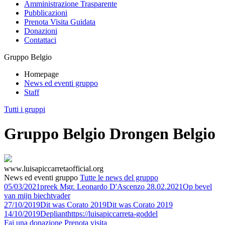
Amministrazione Trasparente
Pubblicazioni
Prenota Visita Guidata
Donazioni
Contattaci
Gruppo Belgio
Homepage
News ed eventi gruppo
Staff
Tutti i gruppi
Gruppo Belgio Drongen Belgio
www.luisapiccarretaofficial.org
News ed eventi gruppo
Tutte le news del gruppo
05/03/2021
preek Mgr. Leonardo D'Ascenzo 28.02.2021
Op bevel
van mijn biechtvader
27/10/2019
Dit was Corato 2019
Dit was Corato 2019
14/10/2019
Depliant
https://luisapiccarreta-goddel
Fai una donazione
Prenota visita