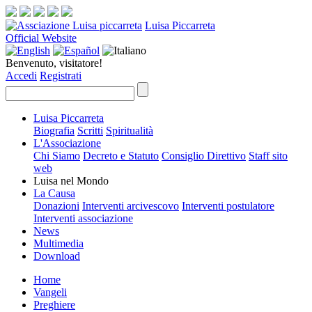
Luisa Piccarreta
Official Website
Benvenuto, visitatore!
Accedi
Registrati
Luisa Piccarreta
Biografia
Scritti
Spiritualità
L'Associazione
Chi Siamo
Decreto e Statuto
Consiglio Direttivo
Staff sito
web
Luisa nel Mondo
La Causa
Donazioni
Interventi arcivescovo
Interventi postulatore
Interventi associazione
News
Multimedia
Download
Home
Vangeli
Preghiere