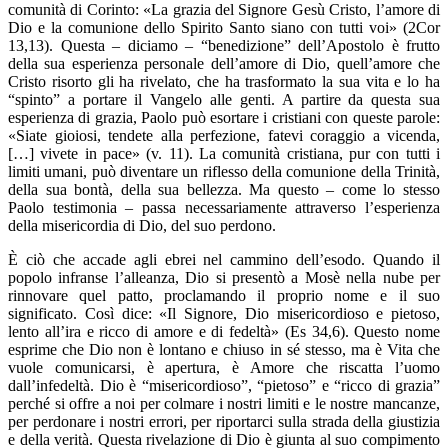
comunità di Corinto: «La grazia del Signore Gesù Cristo, l’amore di
Dio e la comunione dello Spirito Santo siano con tutti voi» (2Cor
13,13). Questa – diciamo – “benedizione” dell’Apostolo è frutto
della sua esperienza personale dell’amore di Dio, quell’amore che
Cristo risorto gli ha rivelato, che ha trasformato la sua vita e lo ha
“spinto” a portare il Vangelo alle genti. A partire da questa sua
esperienza di grazia, Paolo può esortare i cristiani con queste parole:
«Siate gioiosi, tendete alla perfezione, fatevi coraggio a vicenda,
[…] vivete in pace» (v. 11). La comunità cristiana, pur con tutti i
limiti umani, può diventare un riflesso della comunione della Trinità,
della sua bontà, della sua bellezza. Ma questo – come lo stesso
Paolo testimonia – passa necessariamente attraverso l’esperienza
della misericordia di Dio, del suo perdono.
È ciò che accade agli ebrei nel cammino dell’esodo. Quando il
popolo infranse l’alleanza, Dio si presentò a Mosè nella nube per
rinnovare quel patto, proclamando il proprio nome e il suo
significato. Così dice: «Il Signore, Dio misericordioso e pietoso,
lento all’ira e ricco di amore e di fedeltà» (Es 34,6). Questo nome
esprime che Dio non è lontano e chiuso in sé stesso, ma è Vita che
vuole comunicarsi, è apertura, è Amore che riscatta l’uomo
dall’infedeltà. Dio è “misericordioso”, “pietoso” e “ricco di grazia”
perché si offre a noi per colmare i nostri limiti e le nostre mancanze,
per perdonare i nostri errori, per riportarci sulla strada della giustizia
e della verità. Questa rivelazione di Dio è giunta al suo compimento