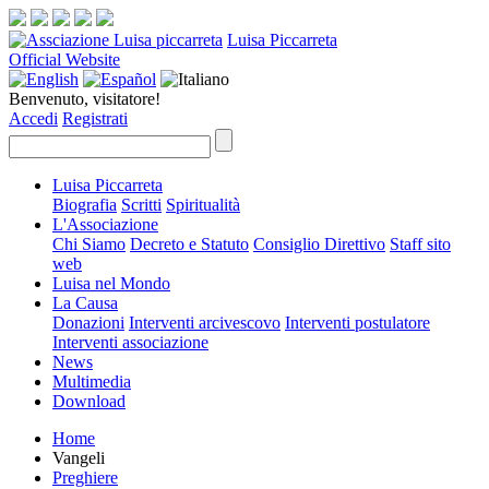
Luisa Piccarreta
Official Website
Benvenuto, visitatore!
Accedi
Registrati
Luisa Piccarreta
Biografia
Scritti
Spiritualità
L'Associazione
Chi Siamo
Decreto e Statuto
Consiglio Direttivo
Staff sito
web
Luisa nel Mondo
La Causa
Donazioni
Interventi arcivescovo
Interventi postulatore
Interventi associazione
News
Multimedia
Download
Home
Vangeli
Preghiere