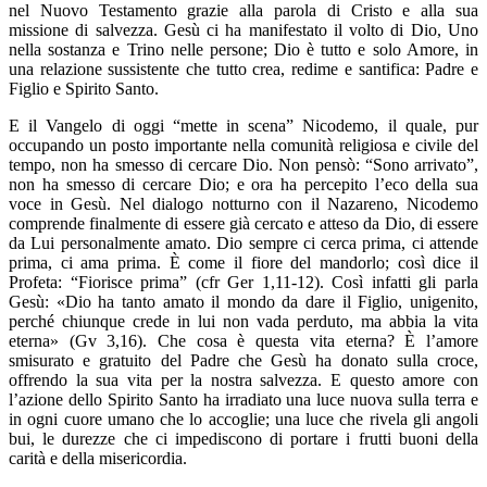
nel Nuovo Testamento grazie alla parola di Cristo e alla sua
missione di salvezza. Gesù ci ha manifestato il volto di Dio, Uno
nella sostanza e Trino nelle persone; Dio è tutto e solo Amore, in
una relazione sussistente che tutto crea, redime e santifica: Padre e
Figlio e Spirito Santo.
E il Vangelo di oggi “mette in scena” Nicodemo, il quale, pur
occupando un posto importante nella comunità religiosa e civile del
tempo, non ha smesso di cercare Dio. Non pensò: “Sono arrivato”,
non ha smesso di cercare Dio; e ora ha percepito l’eco della sua
voce in Gesù. Nel dialogo notturno con il Nazareno, Nicodemo
comprende finalmente di essere già cercato e atteso da Dio, di essere
da Lui personalmente amato. Dio sempre ci cerca prima, ci attende
prima, ci ama prima. È come il fiore del mandorlo; così dice il
Profeta: “Fiorisce prima” (cfr Ger 1,11-12). Così infatti gli parla
Gesù: «Dio ha tanto amato il mondo da dare il Figlio, unigenito,
perché chiunque crede in lui non vada perduto, ma abbia la vita
eterna» (Gv 3,16). Che cosa è questa vita eterna? È l’amore
smisurato e gratuito del Padre che Gesù ha donato sulla croce,
offrendo la sua vita per la nostra salvezza. E questo amore con
l’azione dello Spirito Santo ha irradiato una luce nuova sulla terra e
in ogni cuore umano che lo accoglie; una luce che rivela gli angoli
bui, le durezze che ci impediscono di portare i frutti buoni della
carità e della misericordia.