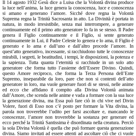
Il 14 agosto 1932 Gesù dice a Luisa che la Volontà divina
produce
la luce nell’anima, la luce genera la conoscenza, luce e conoscenza
si amano e generano l’amore. Sicché dove regna la Volontà
Suprema regna la Trinità Sacrosanta in atto. La Divinità è portata in
natura, in modo irresistibile, senza mai interrompere, a generare
continuamente ed il primo atto generatore lo fa in se stesso. Il Padre
genera il Figlio continuamente e il Figlio, si sente generato
continuamente in Lui, il Padre Celeste lo genera e lo ama, il Figlio è
generato e lo ama e dall’uno e dall’altro procede l’amore. In
quest’atto generativo, incessante, si racchiudono tutte le conoscenze
mirabili, i segreti, le beatitudini, i tempi, le disposizioni, la potenza e
la sapienza. Tutta quanta l’eternità si racchiude in un solo atto
generatore che forma tutto l’assieme dell’Essere Divino. Quindi,
questo Amore reciproco, che forma la Terza Persona dell’Ente
Supremo, inseparabile da loro, pare che non si contenti dell’atto
generatore in loro, ma vuole generare fuori di se stessi, nelle anime
ed ecco che affidano il compito alla Divina Volontà animata
dall’Amore, che scenda nelle anime e vada a formare con la sua luce
la generazione divina, ma Essa può fare ciò in chi vive nel Divin
Volere, fuori di Esso non c’è posto per formare la Vita divina, la
parola non troverebbe l’udito per farsi ascoltare e, mancando le
conoscenze, l’amore non troverebbe la sostanza per generare ed
ecco perché la Trinità Santissima è disordinata nella creatura. Perciò
la sola Divina Volontà è quella che può formare questa generazione
divina. Siamo invitati ad essere attenti ad ascoltare ciò che ci vuole