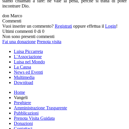
siamo chiamati a fare: ne vale la pena, perché si tratta di poter
incontrare Dio.
don Marco
Commenti
Vuoi inserire un commento?
Registrati
oppure effettua il
Login
!
Ultimi commenti
0 di 0
Non sono presenti commenti
Fai una donazione
Prenota visita
Luisa Piccarreta
L'Associazione
Luisa nel Mondo
La Causa
News ed Eventi
Multimedia
Download
Home
Vangeli
Preghiere
Amministrazione Trasparente
Pubblicazioni
Prenota Visita Guidata
Donazioni
Contattaci