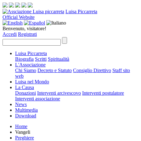
Luisa Piccarreta
Official Website
Benvenuto, visitatore!
Accedi
Registrati
Luisa Piccarreta
Biografia
Scritti
Spiritualità
L'Associazione
Chi Siamo
Decreto e Statuto
Consiglio Direttivo
Staff sito
web
Luisa nel Mondo
La Causa
Donazioni
Interventi arcivescovo
Interventi postulatore
Interventi associazione
News
Multimedia
Download
Home
Vangeli
Preghiere