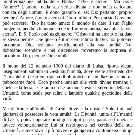
un’affermazione nitida della Bibbia: “Dio è amore”. Ma cos’è
l’amore? L’amore, nella sua verità divina e non nella caricatura
coniata dagli uomini, è dono gratuito di sé: Dio pertanto, proprio
perché è Amore, è un mistero di Dono infinito. Per questo Giovanni
può scrivere: “Dio ha tanto amato il mondo da dare il suo Figlio
unigenito, perché chiunque crede in Lui non muoia, ma abbia la vita
eterna”. E S. Paolo può aggiungere: “Cristo mi ha amato e ha dato
se stesso per me”. Se questo è il mistero intimo di Dio, noi potremo
incontrare Dio, soltanto avvicinandoci alla sua umiltà. Noi
dobbiamo scendere e nel discendere troveremo la sorpresa di
incontrare Dio, perché Dio è umiltà.
Il brano del 12 gennaio 1900 del diario di Luisa, riporta alcuni
insegnamenti sublimi di Gesù sull’umiltà, dove viene affermato che
l’Umanità di Gesù era ripiena di obbrobri e di umiliazioni, tanto da
traboccarne fuori. Ecco perché innanzi alle virtù divine tremano il
Cielo e la terra, e le anime che amano Gesù si servono della sua
Umanità come scala per salire a lambire qualche gocciolina delle
virtù.
Ma di fronte all’umiltà di Gesù, dove è la nostra? Solo Lui può
gloriarsi di possedere la vera umiltà. La Divinità, unita all’Umanità
di Gesù, poteva operare prodigi in ogni passo, parola ed opera, e
invece volontariamente Lui si restringeva nel cerchio della sua
Umanità, si mostrava il più povero e giungeva a confondersi con gli