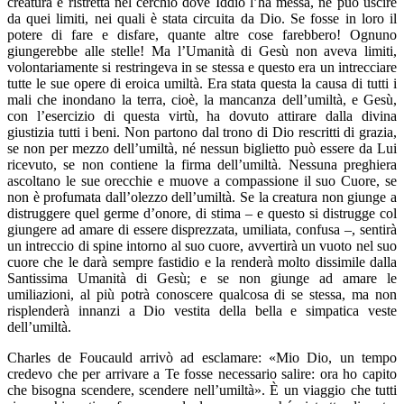
creatura è ristretta nel cerchio dove Iddio l’ha messa, né può uscire
da quei limiti, nei quali è stata circuita da Dio. Se fosse in loro il
potere di fare e disfare, quante altre cose farebbero! Ognuno
giungerebbe alle stelle! Ma l’Umanità di Gesù non aveva limiti,
volontariamente si restringeva in se stessa e questo era un intrecciare
tutte le sue opere di eroica umiltà. Era stata questa la causa di tutti i
mali che inondano la terra, cioè, la mancanza dell’umiltà, e Gesù,
con l’esercizio di questa virtù, ha dovuto attirare dalla divina
giustizia tutti i beni. Non partono dal trono di Dio rescritti di grazia,
se non per mezzo dell’umiltà, né nessun biglietto può essere da Lui
ricevuto, se non contiene la firma dell’umiltà. Nessuna preghiera
ascoltano le sue orecchie e muove a compassione il suo Cuore, se
non è profumata dall’olezzo dell’umiltà. Se la creatura non giunge a
distruggere quel germe d’onore, di stima – e questo si distrugge col
giungere ad amare di essere disprezzata, umiliata, confusa –, sentirà
un intreccio di spine intorno al suo cuore, avvertirà un vuoto nel suo
cuore che le darà sempre fastidio e la renderà molto dissimile dalla
Santissima Umanità di Gesù; e se non giunge ad amare le
umiliazioni, al più potrà conoscere qualcosa di se stessa, ma non
risplenderà innanzi a Dio vestita della bella e simpatica veste
dell’umiltà.
Charles de Foucauld arrivò ad esclamare: «Mio Dio, un tempo
credevo che per arrivare a Te fosse necessario salire: ora ho capito
che bisogna scendere, scendere nell’umiltà». È un viaggio che tutti