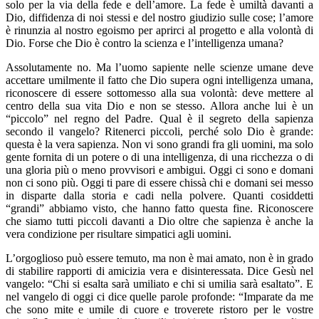
solo per la via della fede e dell’amore. La fede è umiltà davanti a
Dio, diffidenza di noi stessi e del nostro giudizio sulle cose; l’amore
è rinunzia al nostro egoismo per aprirci al progetto e alla volontà di
Dio. Forse che Dio è contro la scienza e l’intelligenza umana?
Assolutamente no. Ma l’uomo sapiente nelle scienze umane deve
accettare umilmente il fatto che Dio supera ogni intelligenza umana,
riconoscere di essere sottomesso alla sua volontà: deve mettere al
centro della sua vita Dio e non se stesso. Allora anche lui è un
“piccolo” nel regno del Padre. Qual è il segreto della sapienza
secondo il vangelo? Ritenerci piccoli, perché solo Dio è grande:
questa è la vera sapienza. Non vi sono grandi fra gli uomini, ma solo
gente fornita di un potere o di una intelligenza, di una ricchezza o di
una gloria più o meno provvisori e ambigui. Oggi ci sono e domani
non ci sono più. Oggi ti pare di essere chissà chi e domani sei messo
in disparte dalla storia e cadi nella polvere. Quanti cosiddetti
“grandi” abbiamo visto, che hanno fatto questa fine. Riconoscere
che siamo tutti piccoli davanti a Dio oltre che sapienza è anche la
vera condizione per risultare simpatici agli uomini.
L’orgoglioso può essere temuto, ma non è mai amato, non è in grado
di stabilire rapporti di amicizia vera e disinteressata. Dice Gesù nel
vangelo: “Chi si esalta sarà umiliato e chi si umilia sarà esaltato”. E
nel vangelo di oggi ci dice quelle parole profonde: “Imparate da me
che sono mite e umile di cuore e troverete ristoro per le vostre