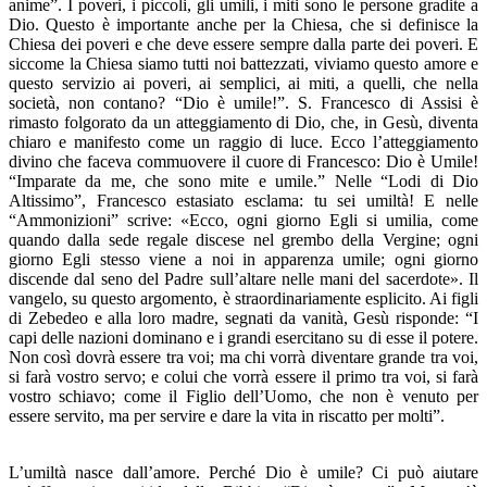
anime”. I poveri, i piccoli, gli umili, i miti sono le persone gradite a
Dio. Questo è importante anche per la Chiesa, che si definisce la
Chiesa dei poveri e che deve essere sempre dalla parte dei poveri. E
siccome la Chiesa siamo tutti noi battezzati, viviamo questo amore e
questo servizio ai poveri, ai semplici, ai miti, a quelli, che nella
società, non contano? “Dio è umile!”. S. Francesco di Assisi è
rimasto folgorato da un atteggiamento di Dio, che, in Gesù, diventa
chiaro e manifesto come un raggio di luce. Ecco l’atteggiamento
divino che faceva commuovere il cuore di Francesco: Dio è Umile!
“Imparate da me, che sono mite e umile.” Nelle “Lodi di Dio
Altissimo”, Francesco estasiato esclama: tu sei umiltà! E nelle
“Ammonizioni” scrive: «Ecco, ogni giorno Egli si umilia, come
quando dalla sede regale discese nel grembo della Vergine; ogni
giorno Egli stesso viene a noi in apparenza umile; ogni giorno
discende dal seno del Padre sull’altare nelle mani del sacerdote». Il
vangelo, su questo argomento, è straordinariamente esplicito. Ai figli
di Zebedeo e alla loro madre, segnati da vanità, Gesù risponde: “I
capi delle nazioni dominano e i grandi esercitano su di esse il potere.
Non così dovrà essere tra voi; ma chi vorrà diventare grande tra voi,
si farà vostro servo; e colui che vorrà essere il primo tra voi, si farà
vostro schiavo; come il Figlio dell’Uomo, che non è venuto per
essere servito, ma per servire e dare la vita in riscatto per molti”.
L’umiltà nasce dall’amore. Perché Dio è umile? Ci può aiutare