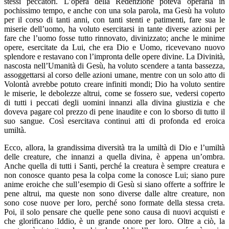
stessi peccatori. L’opera della Redenzione poteva operarla in
pochissimo tempo, e anche con una sola parola, ma Gesù ha voluto
per il corso di tanti anni, con tanti stenti e patimenti, fare sua le
miserie dell’uomo, ha voluto esercitarsi in tante diverse azioni per
fare che l’uomo fosse tutto rinnovato, divinizzato; anche le minime
opere, esercitate da Lui, che era Dio e Uomo, ricevevano nuovo
splendore e restavano con l’impronta delle opere divine. La Divinità,
nascosta nell’Umanità di Gesù, ha voluto scendere a tanta bassezza,
assoggettarsi al corso delle azioni umane, mentre con un solo atto di
Volontà avrebbe potuto creare infiniti mondi; Dio ha voluto sentire
le miserie, le debolezze altrui, come se fossero sue, vedersi coperto
di tutti i peccati degli uomini innanzi alla divina giustizia e che
doveva pagare col prezzo di pene inaudite e con lo sborso di tutto il
suo sangue. Così esercitava continui atti di profonda ed eroica
umiltà.
Ecco, allora, la grandissima diversità tra la umiltà di Dio e l’umiltà
delle creature, che innanzi a quella divina, è appena un’ombra.
Anche quella di tutti i Santi, perché la creatura è sempre creatura e
non conosce quanto pesa la colpa come la conosce Lui; siano pure
anime eroiche che sull’esempio di Gesù si siano offerte a soffrire le
pene altrui, ma queste non sono diverse dalle altre creature, non
sono cose nuove per loro, perché sono formate della stessa creta.
Poi, il solo pensare che quelle pene sono causa di nuovi acquisti e
che glorificano Iddio, è un grande onore per loro. Oltre a ciò, la