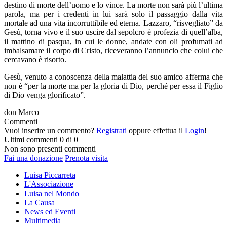
destino di morte dell’uomo e lo vince. La morte non sarà più l’ultima
parola, ma per i credenti in lui sarà solo il passaggio dalla vita
mortale ad una vita incorruttibile ed eterna. Lazzaro, “risvegliato” da
Gesù, torna vivo e il suo uscire dal sepolcro è profezia di quell’alba,
il mattino di pasqua, in cui le donne, andate con oli profumati ad
imbalsamare il corpo di Cristo, riceveranno l’annuncio che colui che
cercavano è risorto.
Gesù, venuto a conoscenza della malattia del suo amico afferma che
non è “per la morte ma per la gloria di Dio, perché per essa il Figlio
di Dio venga glorificato”.
don Marco
Commenti
Vuoi inserire un commento?
Registrati
oppure effettua il
Login
!
Ultimi commenti
0 di 0
Non sono presenti commenti
Fai una donazione
Prenota visita
Luisa Piccarreta
L'Associazione
Luisa nel Mondo
La Causa
News ed Eventi
Multimedia