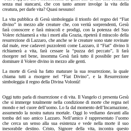
senza mai stancarsi, che con tanto amore involge la vita della
creatura, per darle vita? Quasi nessuno!
La vita pubblica di Gesù simboleggia il trionfo del regno del “Fiat
divino” in mezzo alle creature che, con verità sorprendenti, Gesù
farà conoscere e farà miracoli e prodigi, con la potenza del Suo
Volere richiamerà a vita i morti alla Grazia, ripeterà il miracolo della
resurrezione di Lazzaro, che anche se le creature sono state rovinate
dal male, rese cadaveri puzzolenti come Lazzaro, il “Fiat” divino li
richiamerà a vita, farà cessare la “puzza del peccato”, li farà
risorgere nel bene, insomma Gesù farà tutto il possibile per fare
dominare il Volere divino in mezzo alle genti.
La morte di Gesù ha fatto maturare la sua resurrezione, la quale
chiama tutti a risorgere nel “Fiat Divino”, e la Resurrezione
simboleggia il regno della Divina Volontà!
Oggi tutto parla di risurrezione e di vita. Il Vangelo ci presenta Gesù
che si immerge totalmente nella condizione di morte che regna nel
mondo e nel cuore dell’uomo. Lo fa dal momento dell’Incarnazione,
assumendo la nostra natura mortale. Oggi lo vediamo davanti alla
tomba del suo amico Lazzaro. Nell’amico è rappresentato l’uomo
che cerca un senso alla sua esistenza e vede nella morte il suo
inesorabile destino. Cristo, Signore della vita, incontra questo