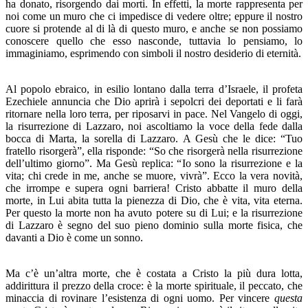
ha donato, risorgendo dai morti. In effetti, la morte rappresenta per
noi come un muro che ci impedisce di vedere oltre; eppure il nostro
cuore si protende al di là di questo muro, e anche se non possiamo
conoscere quello che esso nasconde, tuttavia lo pensiamo, lo
immaginiamo, esprimendo con simboli il nostro desiderio di eternità.
Al popolo ebraico, in esilio lontano dalla terra d’Israele, il profeta
Ezechiele annuncia che Dio aprirà i sepolcri dei deportati e li farà
ritornare nella loro terra, per riposarvi in pace. Nel Vangelo di oggi,
la risurrezione di Lazzaro, noi ascoltiamo la voce della fede dalla
bocca di Marta, la sorella di Lazzaro. A Gesù che le dice: “Tuo
fratello risorgerà”, ella risponde: “So che risorgerà nella risurrezione
dell’ultimo giorno”. Ma Gesù replica: “Io sono la risurrezione e la
vita; chi crede in me, anche se muore, vivrà”. Ecco la vera novità,
che irrompe e supera ogni barriera! Cristo abbatte il muro della
morte, in Lui abita tutta la pienezza di Dio, che è vita, vita eterna.
Per questo la morte non ha avuto potere su di Lui; e la risurrezione
di Lazzaro è segno del suo pieno dominio sulla morte fisica, che
davanti a Dio è come un sonno.
Ma c’è un’altra morte, che è costata a Cristo la più dura lotta,
addirittura il prezzo della croce: è la morte spirituale, il peccato, che
minaccia di rovinare l’esistenza di ogni uomo. Per vincere
questa