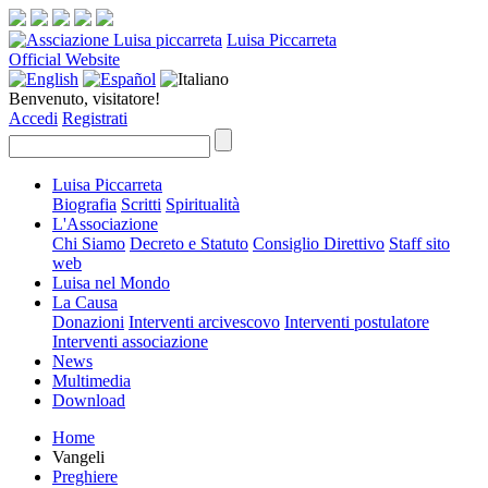
Luisa Piccarreta
Official Website
Benvenuto, visitatore!
Accedi
Registrati
Luisa Piccarreta
Biografia
Scritti
Spiritualità
L'Associazione
Chi Siamo
Decreto e Statuto
Consiglio Direttivo
Staff sito
web
Luisa nel Mondo
La Causa
Donazioni
Interventi arcivescovo
Interventi postulatore
Interventi associazione
News
Multimedia
Download
Home
Vangeli
Preghiere