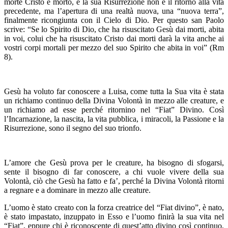
morte Cristo è morto, e la sua Risurrezione non è il ritorno alla vita
precedente, ma l’apertura di una realtà nuova, una “nuova terra”,
finalmente ricongiunta con il Cielo di Dio. Per questo san Paolo
scrive: “Se lo Spirito di Dio, che ha risuscitato Gesù dai morti, abita
in voi, colui che ha risuscitato Cristo dai morti darà la vita anche ai
vostri corpi mortali per mezzo del suo Spirito che abita in voi” (Rm
8).
Gesù ha voluto far conoscere a Luisa, come t
utta la Sua vita è stata
un richiamo continuo della Divina Volontà in mezzo alle creature, e
un richiamo ad esse perché ritornino nel “Fiat” Divino. Così
l’Incarnazione, la nascita, la vita pubblica, i miracoli, la Passione e la
Risurrezione, sono il segno del suo trionfo.
L’amore che Gesù prova per le creature, ha bisogno di sfogarsi,
sente il bisogno di far conoscere, a chi vuole vivere della sua
Volontà, ciò che Gesù ha fatto e fa’, perché la Divina Volontà ritorni
a regnare e a dominare in mezzo alle creature.
L’uomo è stato creato con la forza creatrice del “Fiat divino”, è nato,
è stato impastato, inzuppato in Esso e l’uomo finirà la sua vita nel
“Fiat”, eppure chi è riconoscente di quest’atto divino così continuo,