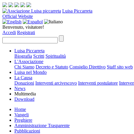
Luisa Piccarreta
Official Website
Benvenuto, visitatore!
Accedi
Registrati
Luisa Piccarreta
Biografia
Scritti
Spiritualità
L'Associazione
Chi Siamo
Decreto e Statuto
Consiglio Direttivo
Staff sito web
Luisa nel Mondo
La Causa
Donazioni
Interventi arcivescovo
Interventi postulatore
Interven
News
Multimedia
Download
Home
Vangeli
Preghiere
Amministrazione Trasparente
Pubblicazioni