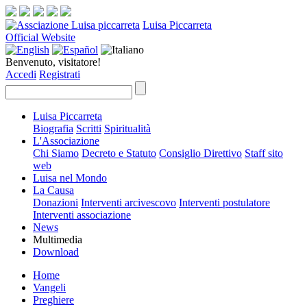
Luisa Piccarreta
Official Website
Benvenuto, visitatore!
Accedi
Registrati
Luisa Piccarreta
Biografia
Scritti
Spiritualità
L'Associazione
Chi Siamo
Decreto e Statuto
Consiglio Direttivo
Staff sito
web
Luisa nel Mondo
La Causa
Donazioni
Interventi arcivescovo
Interventi postulatore
Interventi associazione
News
Multimedia
Download
Home
Vangeli
Preghiere