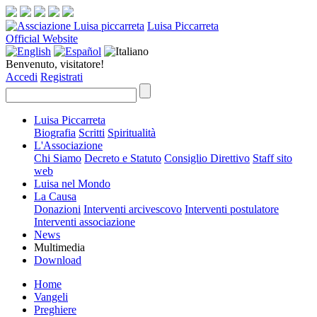
Luisa Piccarreta
Official Website
Benvenuto, visitatore!
Accedi
Registrati
Luisa Piccarreta
Biografia
Scritti
Spiritualità
L'Associazione
Chi Siamo
Decreto e Statuto
Consiglio Direttivo
Staff sito
web
Luisa nel Mondo
La Causa
Donazioni
Interventi arcivescovo
Interventi postulatore
Interventi associazione
News
Multimedia
Download
Home
Vangeli
Preghiere