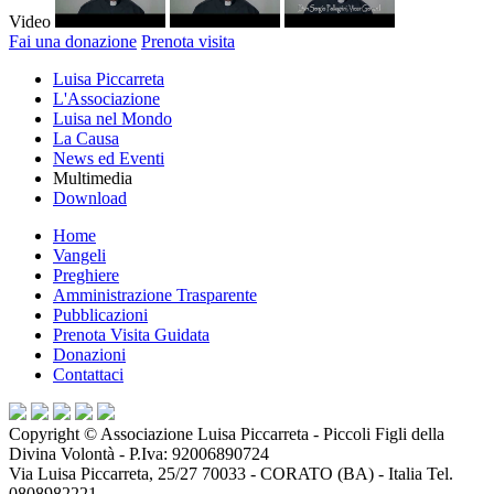
Video
Fai una donazione
Prenota visita
Luisa Piccarreta
L'Associazione
Luisa nel Mondo
La Causa
News ed Eventi
Multimedia
Download
Home
Vangeli
Preghiere
Amministrazione Trasparente
Pubblicazioni
Prenota Visita Guidata
Donazioni
Contattaci
Copyright ©
Associazione Luisa Piccarreta - Piccoli Figli della
Divina Volontà
- P.Iva:
92006890724
Via Luisa Piccarreta, 25/27 70033 - CORATO (BA) - Italia Tel.
0808982221