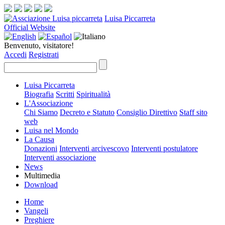
Luisa Piccarreta
Official Website
Benvenuto, visitatore!
Accedi
Registrati
Luisa Piccarreta
Biografia
Scritti
Spiritualità
L'Associazione
Chi Siamo
Decreto e Statuto
Consiglio Direttivo
Staff sito
web
Luisa nel Mondo
La Causa
Donazioni
Interventi arcivescovo
Interventi postulatore
Interventi associazione
News
Multimedia
Download
Home
Vangeli
Preghiere