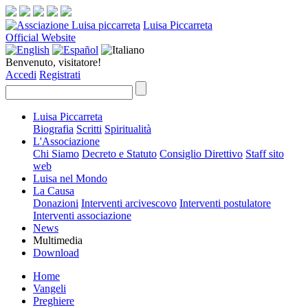
Luisa Piccarreta
Official Website
Benvenuto, visitatore!
Accedi
Registrati
Luisa Piccarreta
Biografia
Scritti
Spiritualità
L'Associazione
Chi Siamo
Decreto e Statuto
Consiglio Direttivo
Staff sito
web
Luisa nel Mondo
La Causa
Donazioni
Interventi arcivescovo
Interventi postulatore
Interventi associazione
News
Multimedia
Download
Home
Vangeli
Preghiere