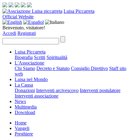
Luisa Piccarreta
Official Website
Benvenuto, visitatore!
Accedi
Registrati
Luisa Piccarreta
Biografia
Scritti
Spiritualità
L'Associazione
Chi Siamo
Decreto e Statuto
Consiglio Direttivo
Staff sito
web
Luisa nel Mondo
La Causa
Donazioni
Interventi arcivescovo
Interventi postulatore
Interventi associazione
News
Multimedia
Download
Home
Vangeli
Preghiere