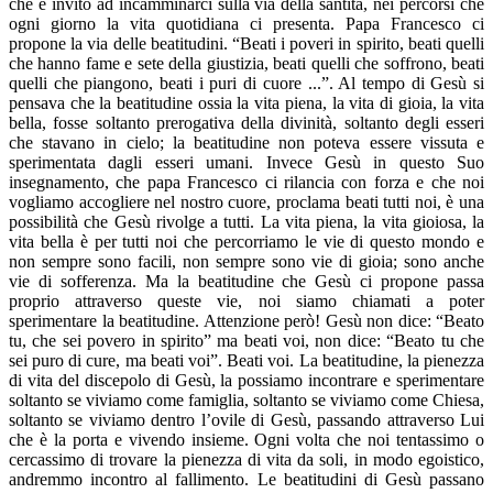
che è invito ad incamminarci sulla via della santità, nei percorsi che
ogni giorno la vita quotidiana ci presenta. Papa Francesco ci
propone la via delle beatitudini. “Beati i poveri in spirito, beati quelli
che hanno fame e sete della giustizia, beati quelli che soffrono, beati
quelli che piangono, beati i puri di cuore ...”. Al tempo di Gesù si
pensava che la beatitudine ossia la vita piena, la vita di gioia, la vita
bella, fosse soltanto prerogativa della divinità, soltanto degli esseri
che stavano in cielo; la beatitudine non poteva essere vissuta e
sperimentata dagli esseri umani. Invece Gesù in questo Suo
insegnamento, che papa Francesco ci rilancia con forza e che noi
vogliamo accogliere nel nostro cuore, proclama beati tutti noi, è una
possibilità che Gesù rivolge a tutti. La vita piena, la vita gioiosa, la
vita bella è per tutti noi che percorriamo le vie di questo mondo e
non sempre sono facili, non sempre sono vie di gioia; sono anche
vie di sofferenza. Ma la beatitudine che Gesù ci propone passa
proprio attraverso queste vie, noi siamo chiamati a poter
sperimentare la beatitudine. Attenzione però! Gesù non dice: “Beato
tu, che sei povero in spirito” ma beati voi, non dice: “Beato tu che
sei puro di cure, ma beati voi”. Beati voi. La beatitudine, la pienezza
di vita del discepolo di Gesù, la possiamo incontrare e sperimentare
soltanto se viviamo come famiglia, soltanto se viviamo come Chiesa,
soltanto se viviamo dentro l’ovile di Gesù, passando attraverso Lui
che è la porta e vivendo insieme. Ogni volta che noi tentassimo o
cercassimo di trovare la pienezza di vita da soli, in modo egoistico,
andremmo incontro al fallimento. Le beatitudini di Gesù passano