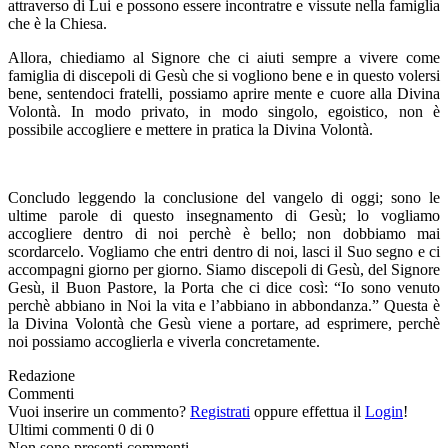
attraverso di Lui e possono essere incontratre e vissute nella famiglia
che è la Chiesa.
Allora, chiediamo al Signore che ci aiuti sempre a vivere come
famiglia di discepoli di Gesù che si vogliono bene e in questo volersi
bene, sentendoci fratelli, possiamo aprire mente e cuore alla Divina
Volontà. In modo privato, in modo singolo, egoistico, non è
possibile accogliere e mettere in pratica la Divina Volontà.
Concludo leggendo la conclusione del vangelo di oggi; sono le
ultime parole di questo insegnamento di Gesù; lo vogliamo
accogliere dentro di noi perchè è bello; non dobbiamo mai
scordarcelo. Vogliamo che entri dentro di noi, lasci il Suo segno e ci
accompagni giorno per giorno. Siamo discepoli di Gesù, del Signore
Gesù, il Buon Pastore, la Porta che ci dice così: “Io sono venuto
perchè abbiano in Noi la vita e l’abbiano in abbondanza.” Questa è
la Divina Volontà che Gesù viene a portare, ad esprimere, perchè
noi possiamo accoglierla e viverla concretamente.
Redazione
Commenti
Vuoi inserire un commento?
Registrati
oppure effettua il
Login
!
Ultimi commenti
0 di 0
Non sono presenti commenti