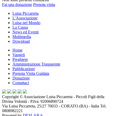
Fai una donazione
Prenota visita
Luisa Piccarreta
L'Associazione
Luisa nel Mondo
La Causa
News ed Eventi
Multimedia
Download
Home
Vangeli
Preghiere
Amministrazione Trasparente
Pubblicazioni
Prenota Visita Guidata
Donazioni
Contattaci
Copyright ©
Associazione Luisa Piccarreta - Piccoli Figli della
Divina Volontà
- P.Iva:
92006890724
Via Luisa Piccarreta, 25/27 70033 - CORATO (BA) - Italia Tel.
0808982221
Powered by
DESLAB.it