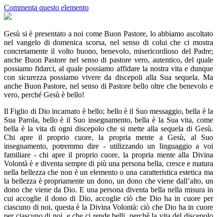
Commenta questo elemento
Gesù si è presentato a noi come Buon Pastore, lo abbiamo ascoltato
nel vangelo di domenica scorsa, nel senso di colui che ci mostra
concretamente il volto buono, benevolo, misericordioso del Padre;
anche Buon Pastore nel senso di pastore vero, autentico, del quale
possiamo fidarci, al quale possiamo affidare la nostra vita e dunque
con sicurezza possiamo vivere da discepoli alla Sua sequela. Ma
anche Buon Pastore, nel senso di Pastore bello oltre che benevolo e
vero, perché Gesù è bello!
Il Figlio di Dio incarnato è bello; bello è il Suo messaggio, bella è la
Sua Parola, bello è il Suo insegnamento, bella è la Sua vita, come
bella è la vita di ogni discepolo che si mette alla sequela di Gesù.
Chi apre il proprio cuore, la propria mente a Gesù, al Suo
insegnamento, potremmo dire - utilizzando un linguaggio a voi
familiare - chi apre il proprio cuore, la propria mente alla Divina
Volontà è e diventa sempre di più una persona bella, cresce e matura
nella bellezza che non è un elemento o una caratteristica estetica ma
la bellezza è propriamente un dono, un dono che viene dall’alto, un
dono che viene da Dio. E una persona diventa bella nella misura in
cui accoglie il dono di Dio, accoglie ciò che Dio ha in cuore per
ciascuno di noi, questa è la Divina Volontà: ciò che Dio ha in cuore
per ciascuno di noi e che ci rende belli, perchè la vita del discepolo