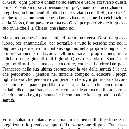
di Gesù, ogni giorno è chiamato ad entrare e uscire attraverso questa
porta. Vi entriamo, se ci pensiamo un po’, quando ci raccogliamo in
preghiera, nei momenti di intimità che viviamo con il Signore Gesù,
anche questo momento che stiamo vivendo, come la celebrazione
della Messa, è un passare attraverso Gesù per poter vivere in questo
suo ovile che è la Chiesa, che siamo noi.
Ma siamo anche chiamati, poi, ad uscire attraverso Gesù da questo
luogo, per annunciarLo, per portarLo a tutte le persone che poi il
Signore ci permette di incontrare, ognuno nella propria famiglia, nel
proprio ambiente di lavoro, nell’incontrare i propri amici, nelle
fatiche o nelle gioie di tutti i giorni. Questa è la via di Santità che
ognuno di noi è chiamato a percorrere, come ci ha ricordato papa
Francesco nella sua ultima esortazione; la via della santità è la via
che percorrono i genitori nel difficile compito di educare i propri
figli,è la via che percorre ogni persona che ogni giorno va a lavoro
per portare il pane quotidiano a casa, è la via che percorrono i
malati, dice papa Francesco; o le consacrate attraverso il loro sorriso
che donano ad ogni persona che incontrano, è la via quotidiana della
santità.
Vorrei soltanto richiamare ancora un elemento di riflessione e di
preghiera, e lo prendo sempre dalla esortazione di papa Francesco