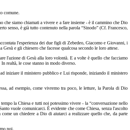
tto comune.
no che siamo chiamati a vivere e a fare insieme - è il cammino che Dio
 certo senso, è già tutto contenuto nella parola “Sinodo” (Cf. Francesco,
accontata l'esperienza dei due figli di Zebedeo, Giacomo e Giovanni, i
a Gesù e gli chiesero che facesse qualcosa secondo le loro attese.
e l'azione di Gesù alla loro volontà. E a volte è quello che facciamo
n realtà, le cose stanno in modo diverso.
d iniziare il ministero pubblico e Lui risponde, iniziando il ministero
essa, ad esempio, come vivremo tra poco, le letture, la Parola di Dio
mpo la Chiesa e tutti noi potessimo vivere - la “conversazione nello
ito Santo vuole comunicarci. È evidente che come Chiesa, senza l'ascolto
a come un chiedere a Dio di aiutarci a realizzare quello che, da parte
amo noi.