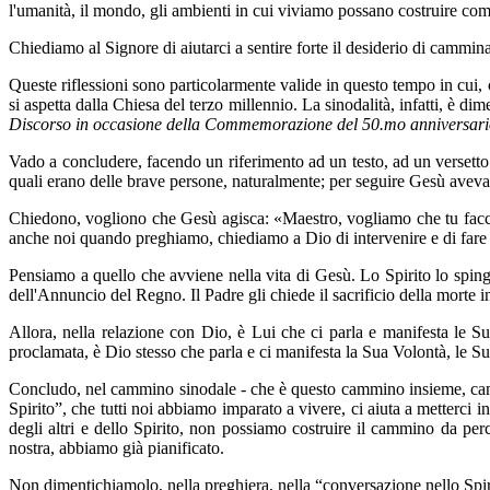
l'umanità, il mondo, gli ambienti in cui viviamo possano costruire co
Chiediamo al Signore di aiutarci a sentire forte il desiderio di cammin
Queste riflessioni sono particolarmente valide in questo tempo in cui
si aspetta dalla Chiesa del terzo millennio. La sinodalità, infatti, è d
Discorso in occasione della Commemorazione del 50.mo anniversario d
Vado a concludere, facendo un riferimento ad un testo, ad un versetto
quali erano delle brave persone, naturalmente; per seguire Gesù avevan
Chiedono, vogliono che Gesù agisca: «Maestro, vogliamo che tu faccia
anche noi quando preghiamo, chiediamo a Dio di intervenire e di fare
Pensiamo a quello che avviene nella vita di Gesù. Lo Spirito lo spinge
dell'Annuncio del Regno. Il Padre gli chiede il sacrificio della morte 
Allora, nella relazione con Dio, è Lui che ci parla e manifesta le S
proclamata, è Dio stesso che parla e ci manifesta la Sua Volontà, le S
Concludo, nel cammino sinodale - che è questo cammino insieme, camm
Spirito”, che tutti noi abbiamo imparato a vivere, ci aiuta a metterci 
degli altri e dello Spirito, non possiamo costruire il cammino da per
nostra, abbiamo già pianificato.
Non dimentichiamolo, nella preghiera, nella “conversazione nello Spirit