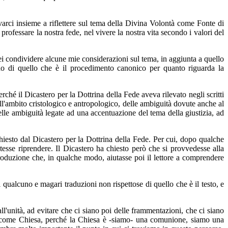
arci insieme a riflettere sul tema della Divina Volontà come Fonte di
professare la nostra fede, nel vivere la nostra vita secondo i valori del
orrei condividere alcune mie considerazioni sul tema, in aggiunta a quello
no di quello che è il procedimento canonico per quanto riguarda la
é il Dicastero per la Dottrina della Fede aveva rilevato negli scritti
nell'ambito cristologico e antropologico, delle ambiguità dovute anche al
 delle ambiguità legate ad una accentuazione del tema della giustizia, ad
iesto dal Dicastero per la Dottrina della Fede. Per cui, dopo qualche
tesse riprendere. Il Dicastero ha chiesto però che si provvedesse alla
troduzione che, in qualche modo, aiutasse poi il lettore a comprendere
i qualcuno e magari traduzioni non rispettose di quello che è il testo, e
l'unità, ad evitare che ci siano poi delle frammentazioni, che ci siano
ivere come Chiesa, perché la Chiesa è -siamo- una comunione, siamo una