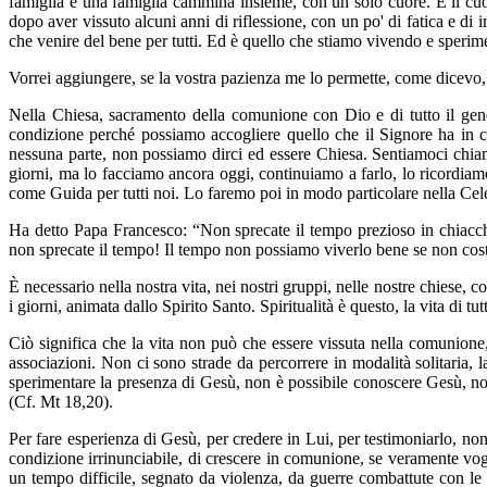
famiglia e una famiglia cammina insieme, con un solo cuore. E il cuo
dopo aver vissuto alcuni anni di riflessione, con un po' di fatica e d
che venire del bene per tutti. Ed è quello che stiamo vivendo e sper
Vorrei aggiungere, se la vostra pazienza me lo permette, come dicevo, 
Nella Chiesa, sacramento della comunione con Dio e di tutto il gene
condizione perché possiamo accogliere quello che il Signore ha in
nessuna parte, non possiamo dirci ed essere Chiesa. Sentiamoci chiam
giorni, ma lo facciamo ancora oggi, continuiamo a farlo, lo ricordiam
come Guida per tutti noi. Lo faremo poi in modo particolare nella Cel
Ha detto Papa Francesco: “Non sprecate il tempo prezioso in chiacchi
non sprecate il tempo! Il tempo non possiamo viverlo bene se non co
È necessario nella nostra vita, nei nostri gruppi, nelle nostre chiese, c
i giorni, animata dallo Spirito Santo. Spiritualità è questo, la vita di tu
Ciò significa che la vita non può che essere vissuta nella comunione, 
associazioni. Non ci sono strade da percorrere in modalità solitaria
sperimentare la presenza di Gesù, non è possibile conoscere Gesù, no
(Cf. Mt 18,20).
Per fare esperienza di Gesù, per credere in Lui, per testimoniarlo, non
condizione irrinunciabile, di crescere in comunione, se veramente vo
un tempo difficile, segnato da violenza, da guerre combattute con le