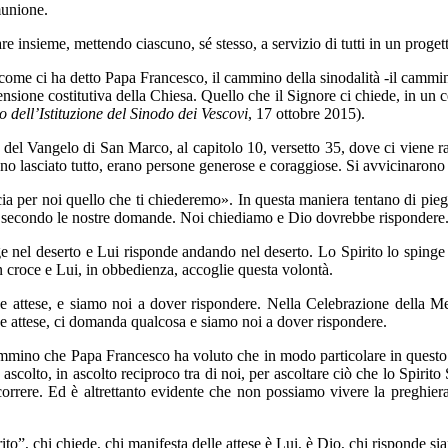
munione.
are insieme, mettendo ciascuno, sé stesso, a servizio di tutti in un proge
, come ci ha detto Papa Francesco, il cammino della sinodalità -il cammi
imensione costitutiva della Chiesa. Quello che il Signore ci chiede, in un
ell’Istituzione del Sinodo dei Vescovi
, 17 ottobre 2015).
 del Vangelo di San Marco, al capitolo 10, versetto 35, dove ci viene r
o lasciato tutto, erano persone generose e coraggiose. Si avvicinarono 
 per noi quello che ti chiederemo». In questa maniera tentano di piegar
 secondo le nostre domande. Noi chiediamo e Dio dovrebbe rispondere. I
 nel deserto e Lui risponde andando nel deserto. Lo Spirito lo spinge a
in croce e Lui, in obbedienza, accoglie questa volontà.
ue attese, e siamo noi a dover rispondere. Nella Celebrazione della M
ue attese, ci domanda qualcosa e siamo noi a dover rispondere.
ino che Papa Francesco ha voluto che in modo particolare in questo te
in ascolto, in ascolto reciproco tra di noi, per ascoltare ciò che lo Spir
correre. Ed è altrettanto evidente che non possiamo vivere la preghier
o”, chi chiede, chi manifesta delle attese è Lui, è Dio, chi risponde si