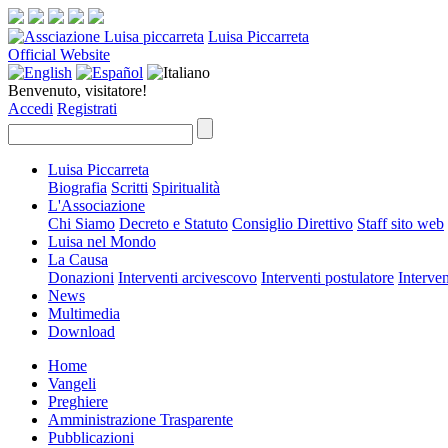
Luisa Piccarreta
Official Website
Benvenuto, visitatore!
Accedi
Registrati
Luisa Piccarreta
Biografia
Scritti
Spiritualità
L'Associazione
Chi Siamo
Decreto e Statuto
Consiglio Direttivo
Staff sito web
Luisa nel Mondo
La Causa
Donazioni
Interventi arcivescovo
Interventi postulatore
Interven
News
Multimedia
Download
Home
Vangeli
Preghiere
Amministrazione Trasparente
Pubblicazioni