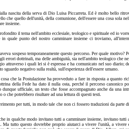
la nascita della serva di Dio Luisa Piccarreta. Ed è molto bello ritrov
llo che quello dell'unità, della comunione, dell'essere una cosa sola nel 
are insieme.
pprofondito il tema nell'ambito ecclesiale, teologico e spirituale ed io v
e in quale punto del nostro camminare insieme ci troviamo, all'inter
 aveva sospeso temporaneamente questo percorso. Per quale motivo? Perch
gli errori dottrinali, ma delle ambiguità, sia nell'ambito teologico che 
aggio attraverso i quali lei si è espressa e ha comunicato nel suo diario;
rto sguardo negativo sulla realtà, sull'esperienza dell'essere umano.
osa che la Postulazione ha provveduto a fare in risposta a quanto rich
ottrina della Fede ha dato il nulla osta, perché il percorso canonico po
 testo dunque ufficiale, un testo che fosse accompagnato anche da una in
 o che potrebbero risultare ad una lettura di questi testi.
ferimento per tutti, in modo tale che non ci fossero traduzioni da parte d
che in qualche modo invitano tutti a camminare insieme, invitano tutti al
 testi. Ma tutto questo dovrebbe proprio aiutarci a vivere l'unità, a v