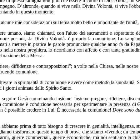
re di questa famiglia non può che essere il cuore di Dio. Allora, mi se
i impegno. D’altronde, quando si vive nella Divina Volontà, si vive l'ob
imentando in questo momento.
alcune mie considerazioni sul tema molto bello e importante dell'unità, 
re umano, siamo chiamati, con l'aiuto dei sacramenti e soprattutto del
 cuore per noi, -la Divina Volontà- è proprio la comunione. Lo sappi
ati a mettere in pratica le parole pronunciate qualche anno fa da Papa 
o nella nostra preghiera, lo ricordiamo con affetto e con tanta gratit
ebrazione della Messa.
ere, diffidenze e contrapposizioni”; a volte nella Chiesa, nelle nost
struendo comunione.
oltivare la spiritualità di comunione e avere come metodo la sinodalità. Spi
tti i giorni animata dallo Spirito Santo.
seguire Gesù camminando insieme. Insieme pregare, riflettere, discernere
, la comunione è condizione necessaria per sperimentare la presenza di
n è possibile credere in Lui. È necessaria la comunione!
Dove sono due
 abbiamo prima di tutto bisogno di crescere in genialità, intelligenza, s
gliamo trasformare questo tempo di prova che stiamo vivendo; un tempo m
 armi, guerre commerciali, guerre economiche, ma noi sentiamo la chiam