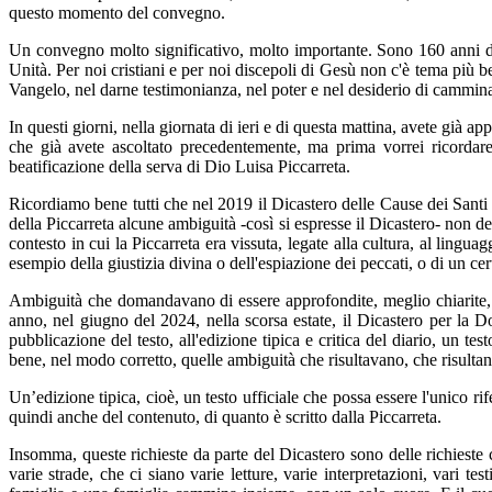
questo momento del convegno.
Un convegno molto significativo, molto importante. Sono 160 anni dal
Unità. Per noi cristiani e per noi discepoli di Gesù non c'è tema più be
Vangelo, nel darne testimonianza, nel poter e nel desiderio di cammin
In questi giorni, nella giornata di ieri e di questa mattina, avete già a
che già avete ascoltato precedentemente, ma prima vorrei ricordar
beatificazione della serva di Dio Luisa Piccarreta.
Ricordiamo bene tutti che nel 2019 il Dicastero delle Cause dei Santi
della Piccarreta alcune ambiguità -così si espresse il Dicastero- non de
contesto in cui la Piccarreta era vissuta, legate alla cultura, al lingu
esempio della giustizia divina o dell'espiazione dei peccati, o di un ce
Ambiguità che domandavano di essere approfondite, meglio chiarite, c
anno, nel giugno del 2024, nella scorsa estate, il Dicastero per la D
pubblicazione del testo, all'edizione tipica e critica del diario, un
bene, nel modo corretto, quelle ambiguità che risultavano, che risultano
Un’edizione tipica, cioè, un testo ufficiale che possa essere l'unico ri
quindi anche del contenuto, di quanto è scritto dalla Piccarreta.
Insomma, queste richieste da parte del Dicastero sono delle richieste 
varie strade, che ci siano varie letture, varie interpretazioni, vari