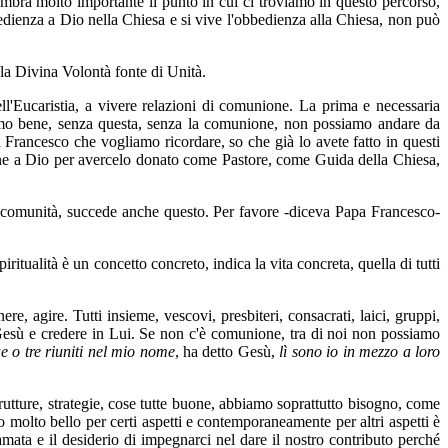
mbra molto importante il punto in cui ci troviamo in questo percorso,
bedienza a Dio nella Chiesa e si vive l'obbedienza alla Chiesa, non può
la Divina Volontà fonte di Unità.
l'Eucaristia, a vivere relazioni di comunione. La prima e necessaria
amo bene, senza questa, senza la comunione, non possiamo andare da
Francesco che vogliamo ricordare, so che già lo avete fatto in questi
udine a Dio per avercelo donato come Pastore, come Guida della Chiesa,
re comunità, succede anche questo. Per favore -diceva Papa Francesco-
ritualità è un concetto concreto, indica la vita concreta, quella di tutti
, agire. Tutti insieme, vescovi, presbiteri, consacrati, laici, gruppi,
 Gesù e credere in Lui. Se non c'è comunione, tra di noi non possiamo
 o tre riuniti nel mio nome
, ha detto Gesù,
lì sono io in mezzo a loro
trutture, strategie, cose tutte buone, abbiamo soprattutto bisogno, come
olto bello per certi aspetti e contemporaneamente per altri aspetti è
ata e il desiderio di impegnarci nel dare il nostro contributo perché