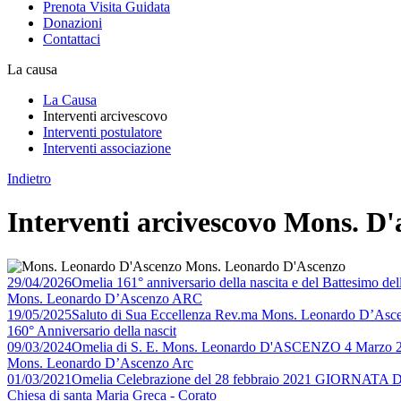
Prenota Visita Guidata
Donazioni
Contattaci
La causa
La Causa
Interventi arcivescovo
Interventi postulatore
Interventi associazione
Indietro
Interventi arcivescovo Mons. D'
Mons. Leonardo D'Ascenzo
29/04/2026
Omelia 161° anniversario della nascita e del Battesimo del
Mons. Leonardo D’Ascenzo ARC
19/05/2025
Saluto di Sua Eccellenza Rev.ma Mons. Leonardo D’Ascen
160° Anniversario della nascit
09/03/2024
Omelia di S. E. Mons. Leonardo D'ASCENZO 4 Marzo 
Mons. Leonardo D’Ascenzo Arc
01/03/2021
Omelia Celebrazione del 28 febbraio 2021 GIORNA
Chiesa di santa Maria Greca - Corato