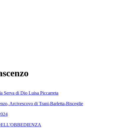
ascenzo
la Serva di Dio Luisa Piccarreta
zo, Arcivescovo di Trani-Barletta-Bisceglie
2024
TA DELL'OBBEDIENZA