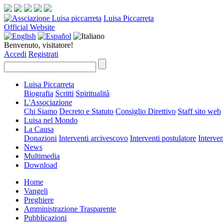
Luisa Piccarreta
Official Website
Benvenuto, visitatore!
Accedi
Registrati
Luisa Piccarreta
Biografia
Scritti
Spiritualità
L'Associazione
Chi Siamo
Decreto e Statuto
Consiglio Direttivo
Staff sito web
Luisa nel Mondo
La Causa
Donazioni
Interventi arcivescovo
Interventi postulatore
Interven
News
Multimedia
Download
Home
Vangeli
Preghiere
Amministrazione Trasparente
Pubblicazioni